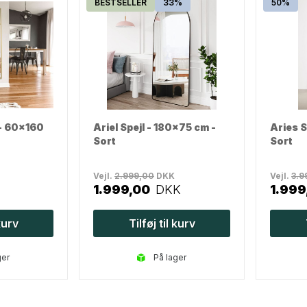
BESTSELLER
33%
50%
 - 60x160
Ariel Spejl - 180x75 cm -
Aries S
Sort
Sort
Vejl.
2.999,00
DKK
Vejl.
3.9
1.999,00
DKK
1.999
 kurv
Tilføj til kurv
ger
på lager