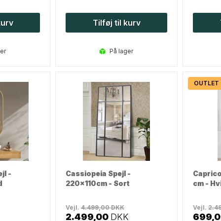
 kurv
Tilføj til kurv
ger
på lager
OUTLET
jl -
Cassiopeia Spejl -
Caprico
d
220x110cm - Sort
cm - Hv
Vejl.
4.499,00
DKK
Vejl.
2.4
2.499,00
DKK
699,