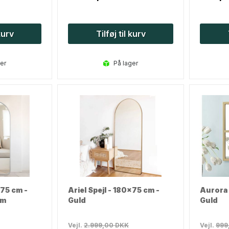
 kurv
Tilføj til kurv
ger
på lager
x75 cm -
Ariel Spejl - 180x75 cm -
Aurora 
um
Guld
Guld
Vejl.
2.999,00
DKK
Vejl.
999