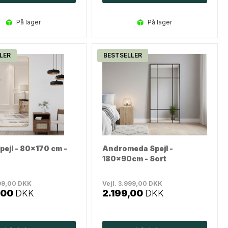
på lager
på lager
LER
BESTSELLER
pejl - 80x170 cm -
Andromeda Spejl -
180x90cm - Sort
99,00
DKK
Vejl.
3.999,00
DKK
,00
DKK
2.199,00
DKK