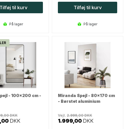
Tilføj til kurv
Tilføj til kurv
på lager
på lager
LER
pejl - 100x200 cm -
Miranda Spejl - 80x170 cm
- Børstet aluminium
99,00
DKK
Vejl.
2.999,00
DKK
,00
DKK
1.999,00
DKK