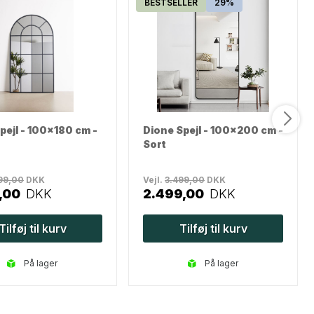
BESTSELLER
29%
pejl - 100x180 cm -
Dione Spejl - 100x200 cm -
Sort
99,00
DKK
Vejl.
3.499,00
DKK
,00
DKK
2.499,00
DKK
Tilføj til kurv
Tilføj til kurv
på lager
på lager