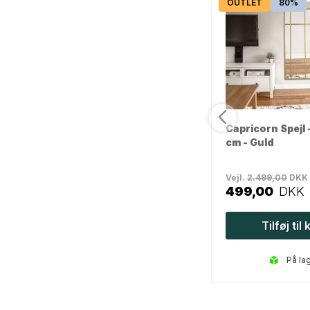
BESTSELLER
45%
OUTLET
80%
Andromeda Spejl -
Capricorn Spejl
180x90cm - Sort
cm - Guld
Vejl.
3.999,00
DKK
Vejl.
2.499,00
DKK
2.199,00
DKK
499,00
DKK
Tilføj til kurv
Tilføj til
på lager
på la