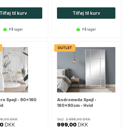
Tilføj til kurv
Tilføj til kurv
på lager
på lager
OUTLET
rn Spejl - 60x160
Andromeda Spejl -
id
180x90cm - Hvid
99,00
DKK
Vejl.
3.999,00
DKK
00
DKK
999,00
DKK