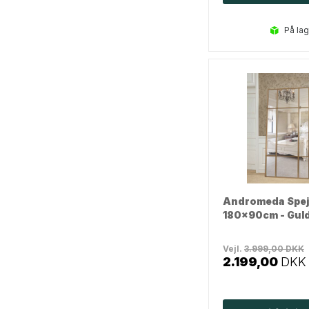
på la
Andromeda Spejl
180x90cm - Gul
Vejl.
3.999,00
DKK
2.199,00
DKK