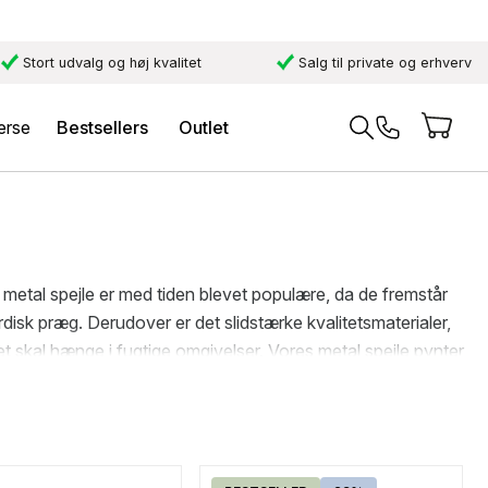
Stort udvalg og høj kvalitet
Salg til private og erhverv
erse
Bestsellers
Outlet
res metal spejle er med tiden blevet populære, da de fremstår
isk præg. Derudover er det slidstærke kvalitetsmaterialer,
det skal hænge i fugtige omgivelser. Vores metal spejle pynter
der. Så hvad end du har i tankerne, er det værd at tage et kig