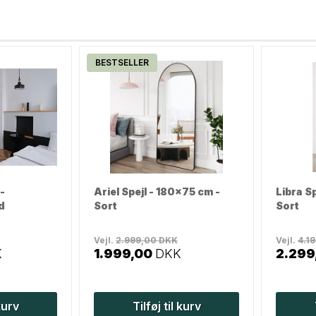
BESTSELLER
-
Ariel Spejl - 180x75 cm -
Libra S
d
Sort
Sort
Vejl.
2.999,00
DKK
Vejl.
4.1
K
1.999,00
DKK
2.299
 kurv
Tilføj til kurv