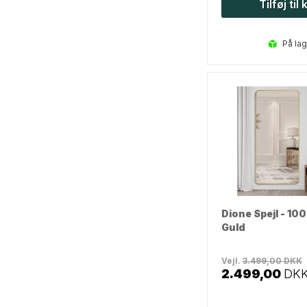
Tilføj til
på la
Dione Spejl - 10
Guld
Vejl.
3.499,00
DKK
2.499,00
DK