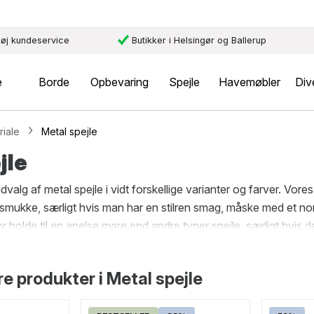
øj kundeservice
Butikker i Helsingør og Ballerup
e
Borde
Opbevaring
Spejle
Havemøbler
Div
riale
Metal spejle
jle
udvalg af metal spejle i vidt forskellige varianter og farver. Vo
mukke, særligt hvis man har en stilren smag, måske med et nord
r holde til en anelse mere end andre typer spejle, særligt hvis 
t, om det er i gangen, soveværelset, badeværelset eller andre ste
 produkter i Metal spejle