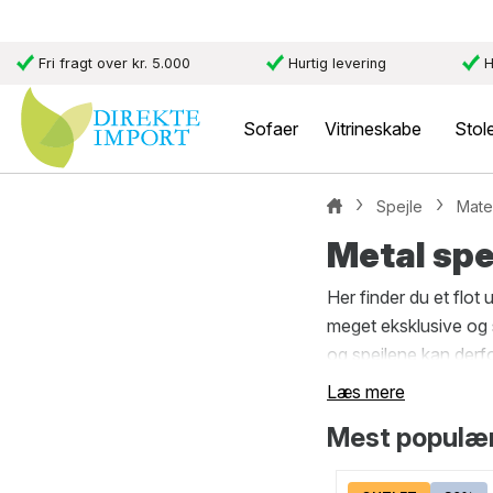
Fri fragt over kr. 5.000
Hurtig levering
H
Sofaer
Vitrineskabe
Stol
Spejle
Mate
Metal spe
Her finder du et flot 
meget eksklusive og s
og spejlene kan derfo
utrolig fint i hjemme
Læs mere
på siden her.
Mest populære