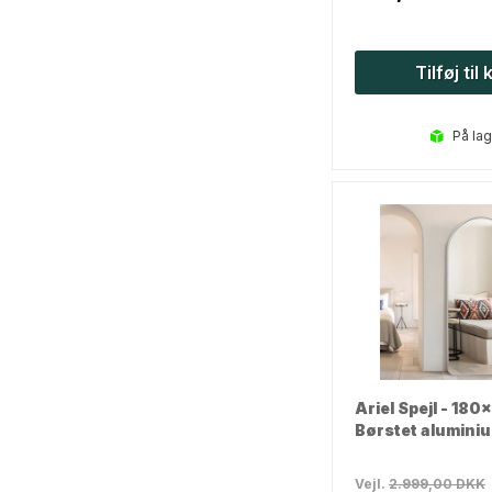
Tilføj til
på la
Ariel Spejl - 180
Børstet alumini
Vejl.
2.999,00
DKK