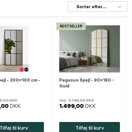
Sorter efter...
BESTSELLER
pejl - 200x100 cm -
Pegasus Spejl - 80x180 -
Guld
99,00
DKK
Vejl.
3.799,00
DKK
,00
DKK
1.499,00
DKK
Tilføj til kurv
Tilføj til kurv