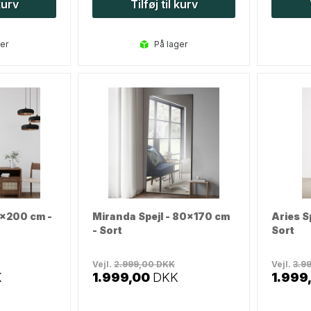
 kurv
Tilføj til kurv
ger
på lager
0x200 cm -
Miranda Spejl - 80x170 cm
Aries S
- Sort
Sort
Vejl.
2.999,00
DKK
Vejl.
3.9
K
1.999,00
DKK
1.999