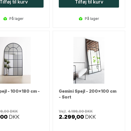
Tilføj til kurv
Tilføj til kurv
på lager
på lager
pejl - 100x180 cm -
Gemini Spejl - 200x100 cm
- Sort
99,00
DKK
Vejl.
4.199,00
DKK
,00
DKK
2.299,00
DKK