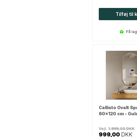
Tilføj til
på la
Callisto Ovalt Spe
60x120 cm - Gul
Vejl.
1.999,00
DKK
999,00
DKK