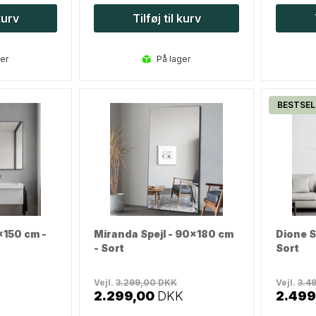
 kurv
Tilføj til kurv
ger
på lager
BESTSEL
x150 cm -
Miranda Spejl - 90x180 cm
Dione S
- Sort
Sort
Vejl.
3.299,00
DKK
Vejl.
3.4
2.299,00
DKK
2.499