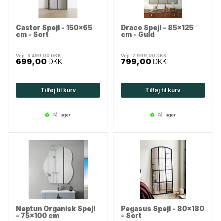
Castor Spejl - 150x65
Draco Spejl - 85x125
cm - Sort
cm - Guld
Vejl.
3.499,00
DKK
Vejl.
2.999,00
DKK
699,00
DKK
799,00
DKK
Tilføj til kurv
Tilføj til kurv
på lager
på lager
Neptun Organisk Spejl
Pegasus Spejl - 80x180
- 75x100 cm
- Sort