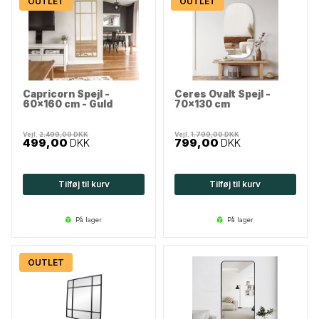
OUTLET
OUTLET
Capricorn Spejl -
Ceres Ovalt Spejl -
60x160 cm - Guld
70x130 cm
Vejl.
2.499,00
DKK
Vejl.
1.799,00
DKK
499,00
DKK
799,00
DKK
Tilføj til kurv
Tilføj til kurv
på lager
på lager
OUTLET