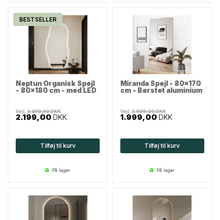
BESTSELLER
Neptun Organisk Spejl
Miranda Spejl - 80x170
- 80x180 cm - med LED
cm - Børstet aluminium
Vejl.
3.499,00
DKK
Vejl.
2.999,00
DKK
2.199,00
DKK
1.999,00
DKK
Tilføj til kurv
Tilføj til kurv
på lager
på lager