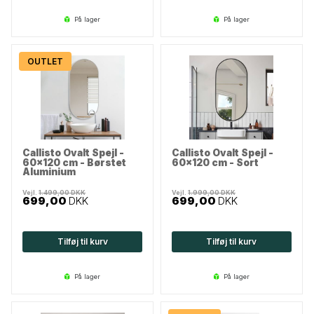
på lager
på lager
OUTLET
Callisto Ovalt Spejl -
Callisto Ovalt Spejl -
60x120 cm - Børstet
60x120 cm - Sort
Aluminium
Vejl.
1.499,00
DKK
Vejl.
1.999,00
DKK
699,00
DKK
699,00
DKK
Tilføj til kurv
Tilføj til kurv
på lager
på lager