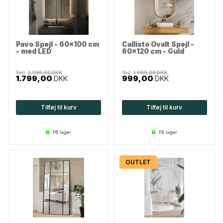
Pavo Spejl - 60x100 cm
Callisto Ovalt Spejl -
- med LED
60x120 cm - Guld
Vejl.
2.799,00
DKK
Vejl.
1.999,00
DKK
1.799,00
DKK
999,00
DKK
Tilføj til kurv
Tilføj til kurv
på lager
på lager
OUTLET