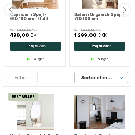
Capricorn Spejl -
Saturn Organisk Spejl -
60x160 cm - Guld
70x180 cm
Vejl.
2.499,00
DKK
Vejl.
1.999,00
DKK
499,00
DKK
1.299,00
DKK
Tilføj til kurv
Tilføj til kurv
på lager
på lager
Filter
Sorter efter...
BESTSELLER