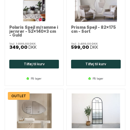
Polaris Spejl m/ramme i
Prisma Spejl - 82x175
jernrør - 52x140x3 cm
cm - Sort
- Guld
Vejl.
1.999,00
DKK
Vejl.
2.499,00
DKK
349,00
DKK
599,00
DKK
Tilføj til kurv
Tilføj til kurv
på lager
på lager
OUTLET