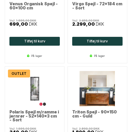
Venus Organisk Spejl -
Virgo Spejl - 72x184 cm
60x100 cm
- Sort
Vejl.
1.999,00
DKK
Vejl.
3.499,00
DKK
699,00
DKK
2.299,00
DKK
Tilføj til kurv
Tilføj til kurv
på lager
på lager
OUTLET
Polaris Spejl m/ramme i
Triton Spejl - 90x150
jernrør - 52x140x3 cm
cm - Guld
- Sort
Vejl.
1.999,00
DKK
Vejl.
2.899,00
DKK