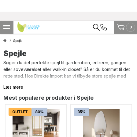
0
Spejle
Spejle
Søger du det perfekte spejl til garderoben, entreen, gangen
eller soveværelset eller walk-in closet? Så er du kommet til det
rette sted. Hos Direkte Import kan vi tilbyde store spejle med
ramme i sort jern eller guldfarvet jern, som vil passe ind i de
Læs mere
fleste hjem. Grundet formen og størrelsen på vores spejle, vil
de fungere perfekt som gulvspejl, men de kan naturligvis også
Mest populære produkter i Spejle
hænges op - både i vandret og lodret position, valget er dit.
Spejlene er naturligvis lavet af kvalitets materialer og vi
OUTLET
80%
35%
forhandler dem til yderst konkurrencedygtige priser. Har du
spørgsmål til vores udvalg af spejle, er du velkommen til at
skrive eller ringe til os.