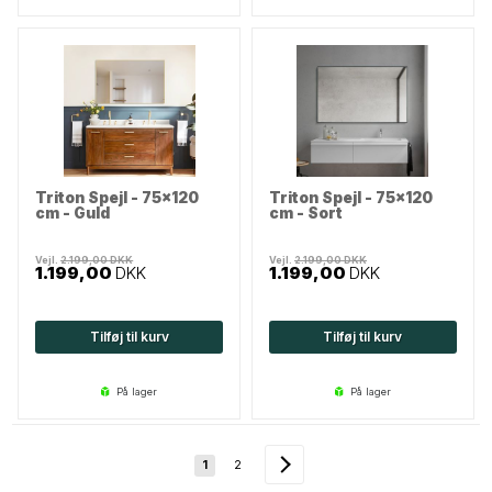
Triton Spejl - 75x120
Triton Spejl - 75x120
cm - Guld
cm - Sort
Vejl.
2.199,00
DKK
Vejl.
2.199,00
DKK
1.199,00
DKK
1.199,00
DKK
Tilføj til kurv
Tilføj til kurv
på lager
på lager
1
2