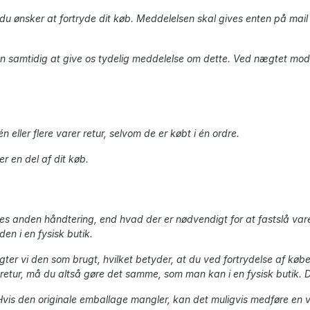
du ønsker at fortryde dit køb. Meddelelsen skal gives enten på mai
n samtidig at give os tydelig meddelelse om dette. Ved nægtet modt
 eller flere varer retur, selvom de er købt i én ordre.
er en del af dit køb.
ldes anden håndtering, end hvad der er nødvendigt for at fastslå 
n i en fysisk butik.
er vi den som brugt, hvilket betyder, at du ved fortrydelse af købet
tur, må du altså gøre det samme, som man kan i en fysisk butik. D
 Hvis den originale emballage mangler, kan det muligvis medføre en 