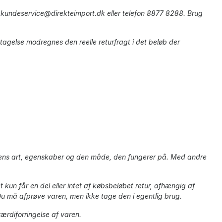
l
kundeservice@direkteimport.dk
eller telefon 8877 8288. Brug
agelse modregnes den reelle returfragt i det beløb der
varens art, egenskaber og den måde, den fungerer på. Med andre
 kun får en del eller intet af købsbeløbet retur, afhængig af
u må afprøve varen, men ikke tage den i egentlig brug.
værdiforringelse af varen.