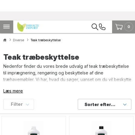
0
Diverse
Teak træbeskyttelse
Teak træbeskyttelse
Nedenfor finder du vores brede udvalg af teak træbeskyttelse
til imprægnering, rengøring og beskyttelse af dine
træhavemøbler. Vi har, hvad du søger, uanset om du vil beskytte
mod vejret, rengøre træet i dybden, forhindre nye pletter eller
Læs mere
genoprette den misfarvning, som har fundet sted over årene.
Vores varierede sortiment af teak træbeskyttelse, rens og pleje
Filter
Sorter efter...
byder på gode priser og produkter i høj kvalitet, og du kan se
nærmere på de mange muligheder lige her på siden.