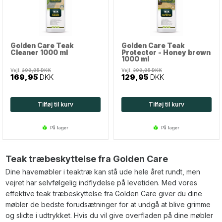
Golden Care Teak
Golden Care Teak
Cleaner 1000 ml
Protector - Honey brown
1000 ml
Vejl.
299,95
DKK
Vejl.
399,95
DKK
169,95
DKK
129,95
DKK
Tilføj til kurv
Tilføj til kurv
på lager
på lager
Teak træbeskyttelse fra Golden Care
Dine havemøbler i teaktræ kan stå ude hele året rundt, men
vejret har selvfølgelig indflydelse på levetiden. Med vores
effektive teak træbeskyttelse fra Golden Care giver du dine
møbler de bedste forudsætninger for at undgå at blive grimme
og slidte i udtrykket. Hvis du vil give overfladen på dine møbler