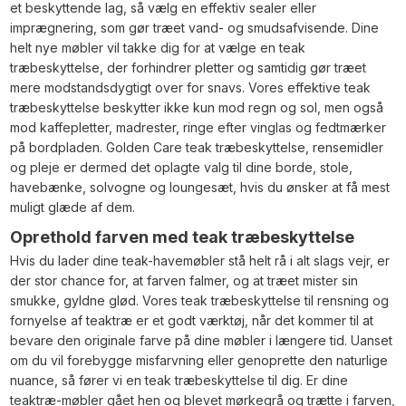
et beskyttende lag, så vælg en effektiv sealer eller
imprægnering, som gør træet vand- og smudsafvisende. Dine
helt nye møbler vil takke dig for at vælge en teak
træbeskyttelse, der forhindrer pletter og samtidig gør træet
mere modstandsdygtigt over for snavs. Vores effektive teak
træbeskyttelse beskytter ikke kun mod regn og sol, men også
mod kaffepletter, madrester, ringe efter vinglas og fedtmærker
på bordpladen. Golden Care teak træbeskyttelse, rensemidler
og pleje er dermed det oplagte valg til dine borde, stole,
havebænke, solvogne og loungesæt, hvis du ønsker at få mest
muligt glæde af dem.
Oprethold farven med teak træbeskyttelse
Hvis du lader dine teak-havemøbler stå helt rå i alt slags vejr, er
der stor chance for, at farven falmer, og at træet mister sin
smukke, gyldne glød. Vores teak træbeskyttelse til rensning og
fornyelse af teaktræ er et godt værktøj, når det kommer til at
bevare den originale farve på dine møbler i længere tid. Uanset
om du vil forebygge misfarvning eller genoprette den naturlige
nuance, så fører vi en teak træbeskyttelse til dig. Er dine
teaktræ-møbler gået hen og blevet mørkegrå og trætte i farven,