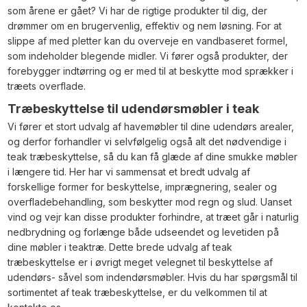
som årene er gået? Vi har de rigtige produkter til dig, der
drømmer om en brugervenlig, effektiv og nem løsning. For at
slippe af med pletter kan du overveje en vandbaseret formel,
som indeholder blegende midler. Vi fører også produkter, der
forebygger indtørring og er med til at beskytte mod sprækker i
træets overflade.
Træbeskyttelse til udendørsmøbler i teak
Vi fører et stort udvalg af havemøbler til dine udendørs arealer,
og derfor forhandler vi selvfølgelig også alt det nødvendige i
teak træbeskyttelse, så du kan få glæde af dine smukke møbler
i længere tid. Her har vi sammensat et bredt udvalg af
forskellige former for beskyttelse, imprægnering, sealer og
overfladebehandling, som beskytter mod regn og slud. Uanset
vind og vejr kan disse produkter forhindre, at træet går i naturlig
nedbrydning og forlænge både udseendet og levetiden på
dine møbler i teaktræ. Dette brede udvalg af teak
træbeskyttelse er i øvrigt meget velegnet til beskyttelse af
udendørs- såvel som indendørsmøbler. Hvis du har spørgsmål til
sortimentet af teak træbeskyttelse, er du velkommen til at