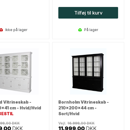
Tilføj til kurv
Ikke på lager
på lager
d Vitrineskab -
Bornholm Vitrineskab -
x41 cm - Hvid/Hvid
210x200x44 cm -
ESTIL
Sort/Hvid
999,00
DKK
Vejl.
16.999,00
DKK
9,00
DKK
11.999,00
DKK