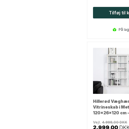
Tilføj til
på la
Hillerød Væghæ
Vitrineskab i Met
120x26x120 cm -
Vejl.
4.999,00
DKK
2.999,00
DK