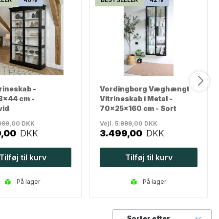
rineskab -
Vordingborg Væghængt
8x44 cm -
Vitrineskab i Metal -
vid
70x25x160 cm - Sort
999,00
DKK
Vejl.
5.999,00
DKK
9,00
DKK
3.499,00
DKK
Tilføj til kurv
Tilføj til kurv
på lager
på lager
Sorter efter...