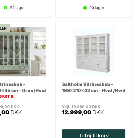
på lager
på lager
LER
trineskab -
Saltholm Vitrineskab -
0x45 cm - Grøn/Hvid
199x210x42 cm - Hvid /Hvid
ESTIL
99,00
DKK
Vejl.
19.999,00
DKK
,00
DKK
12.999,00
DKK
Tilføj til kurv