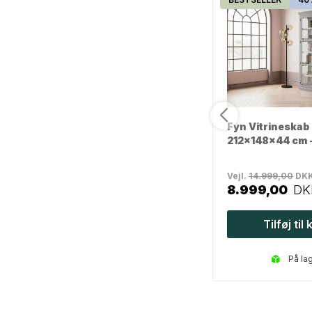
Bogø Væghængt
Fyn Vitrineskab 
Vitrineskab i Metal -
212x148x44 cm 
80x25x120 cm - Hvid
Vejl.
4.499,00
DKK
Vejl.
14.999,00
DK
1.499,00
DKK
8.999,00
DK
Tilføj til kurv
Tilføj til
på lager
på la