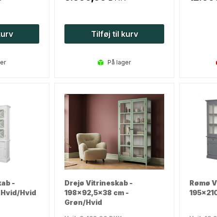
 kurv
Tilføj til kurv
ger
på lager
kab -
Drejø Vitrineskab -
Rømø Vi
 Hvid/Hvid
198x92,5x38 cm -
195x210
Grøn/Hvid