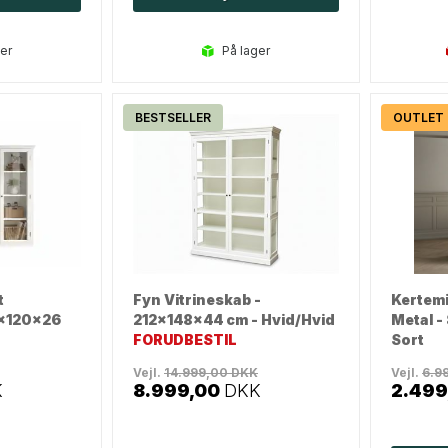
ger
på lager
BESTSELLER
OUTLET
t
Fyn Vitrineskab -
Kertemi
1x120x26
212x148x44 cm - Hvid/Hvid
Metal -
FORUDBESTIL
Sort
Vejl.
14.999,00
DKK
Vejl.
6.9
K
8.999,00
DKK
2.499