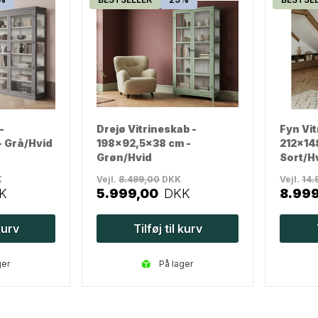
-
Drejø Vitrineskab -
Fyn Vit
- Grå/Hvid
198x92,5x38 cm -
212x14
Grøn/Hvid
Sort/H
K
Vejl.
8.499,00
DKK
Vejl.
14.
K
5.999,00
DKK
8.99
 kurv
Tilføj til kurv
ger
på lager