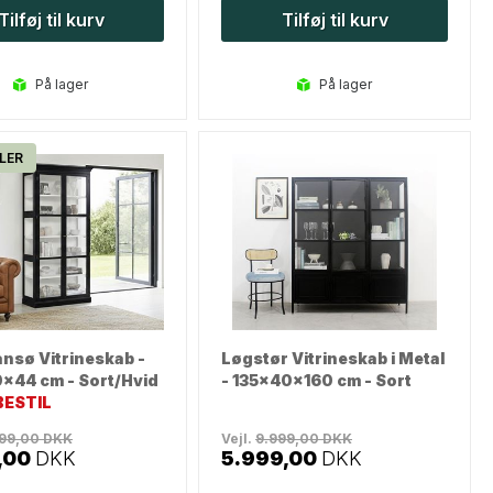
Tilføj til kurv
Tilføj til kurv
på lager
på lager
LER
ansø Vitrineskab -
Løgstør Vitrineskab i Metal
x44 cm - Sort/Hvid
- 135x40x160 cm - Sort
ESTIL
999,00
DKK
Vejl.
9.999,00
DKK
,00
DKK
5.999,00
DKK