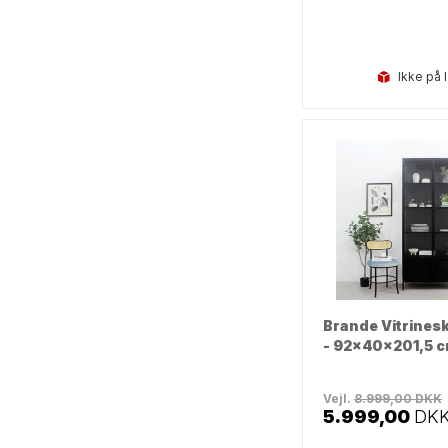
Ikke på 
Brande Vitrinesk
- 92x40x201,5 c
Vejl.
8.999,00
DKK
5.999,00
DK