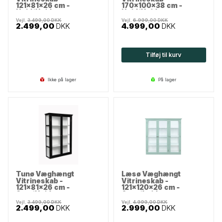
121x81x26 cm -
170x100x38 cm -
Hvid/Hvid
Hvid/Hvid
FORUDBESTIL
Vejl.
3.499,00
DKK
Vejl.
6.999,00
DKK
2.499,00
DKK
4.999,00
DKK
Tilføj til kurv
Ikke på lager
på lager
Tunø Væghængt
Læsø Væghængt
Vitrineskab -
Vitrineskab -
121x81x26 cm -
121x120x26 cm -
Sort/Hvid
Grøn/hvid
FORUDBESTIL
Vejl.
3.499,00
DKK
Vejl.
4.999,00
DKK
2.499,00
DKK
2.999,00
DKK