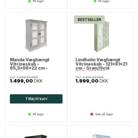
på lager
på lager
BESTSELLER
Mandø Væghængt
Lindholm Væghængt
Vitrineskab -
Vitrineskab - 121x81x21
65,5x56x22 cm -
cm - Grøn/Hvid
Grå/Hvid
FORUDBESTIL
Vejl.
1.999,00
DKK
Vejl.
3.499,00
DKK
1.499,00
DKK
1.999,00
DKK
Tilføj til kurv
på lager
Ikke på lager