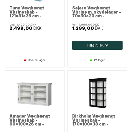
Tunø Væghængt
Sejerø Væghængt
Vitrineskab -
Vitrine m. skydelåger -
121x81x26 cm -
70x50x20 cm -
Blå/Hvid
Grøn/Hvid
Vejl.
3.499,00
DKK
Vejl.
1.999,00
DKK
2.499,00
DKK
1.299,00
DKK
Tilføj til kurv
Ikke på lager
på lager
Amager Væghængt
Birkholm Væghængt
Vitrineskab -
Vitrineskab -
60x100x26 cm -
170x100x38 cm -
Hvid/Hvid
Sort/Hvid