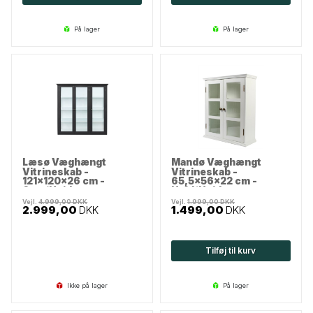
på lager
på lager
Læsø Væghængt
Mandø Væghængt
Vitrineskab -
Vitrineskab -
121x120x26 cm -
65,5x56x22 cm -
Sort/Hvid
Hvid/Hvid
Vejl.
4.999,00
DKK
Vejl.
1.999,00
DKK
2.999,00
DKK
1.499,00
DKK
Tilføj til kurv
Ikke på lager
på lager