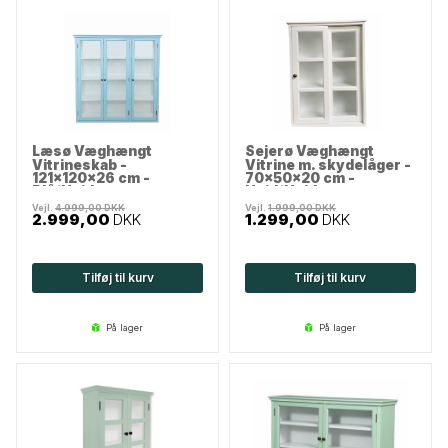
Læsø Væghængt
Sejerø Væghængt
Vitrineskab -
Vitrine m. skydelåger -
121x120x26 cm -
70x50x20 cm -
Blå/Hvid
Hvid/Hvid
Vejl.
4.999,00
DKK
Vejl.
1.999,00
DKK
2.999,00
DKK
1.299,00
DKK
Tilføj til kurv
Tilføj til kurv
på lager
på lager