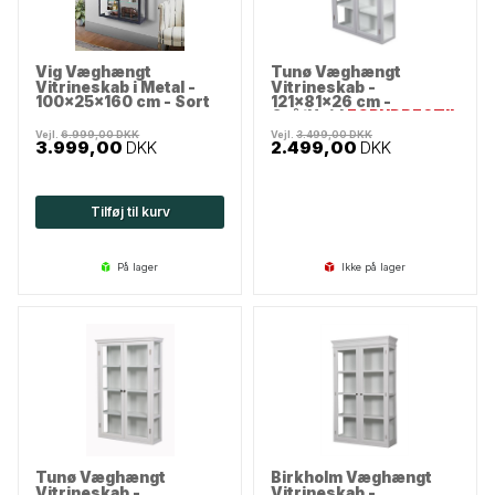
Vig Væghængt
Tunø Væghængt
Vitrineskab i Metal -
Vitrineskab -
100x25x160 cm - Sort
121x81x26 cm -
Grå/Hvid
FORUDBESTIL
Vejl.
6.999,00
DKK
Vejl.
3.499,00
DKK
3.999,00
DKK
2.499,00
DKK
Tilføj til kurv
på lager
Ikke på lager
Tunø Væghængt
Birkholm Væghængt
Vitrineskab -
Vitrineskab -