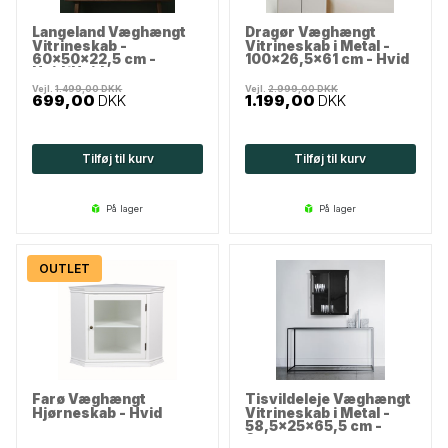
Langeland Væghængt
Dragør Væghængt
Vitrineskab -
Vitrineskab i Metal -
60x50x22,5 cm -
100x26,5x61 cm - Hvid
Hvid/Hvid
Vejl.
1.499,00
DKK
Vejl.
2.999,00
DKK
699,00
DKK
1.199,00
DKK
Tilføj til kurv
Tilføj til kurv
på lager
på lager
OUTLET
Farø Væghængt
Tisvildeleje Væghængt
Hjørneskab - Hvid
Vitrineskab i Metal -
58,5x25x65,5 cm -
Sort