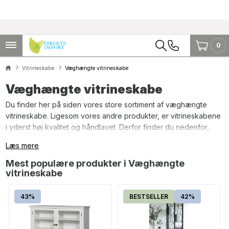
0
Vitrineskabe
Væghængte vitrineskabe
Væghængte vitrineskabe
Du finder her på siden vores store sortiment af væghængte
vitrineskabe. Ligesom vores andre produkter, er vitrineskabene
i yderst høj kvalitet og håndlavet. Derfor finder du nedenfor,
væghængte vitrineskabe i unikt håndværk. Du kan vælge
Læs mere
mellem flere forskellige farver når du køber dit væghængte
vitrineskab her hos os, og uanset hvilken model du vælger
Mest populære produkter i Væghængte
medfølger der hylder dertil. Blandt vores sortiment finder du
vitrineskabe
farverne; sort, hvid, lys grå, turkis samt pastel grøn. De
væghængte vitrineskabe er udført med skønne detaljer, og alt
43%
BESTSELLER
42%
efter hvilken model du vælger, variere detaljerne der på. De
anviste væghængte vitrineskabe nedenfor har mange
forskellige anvendelses muligheder, dette afhænger af hvilken