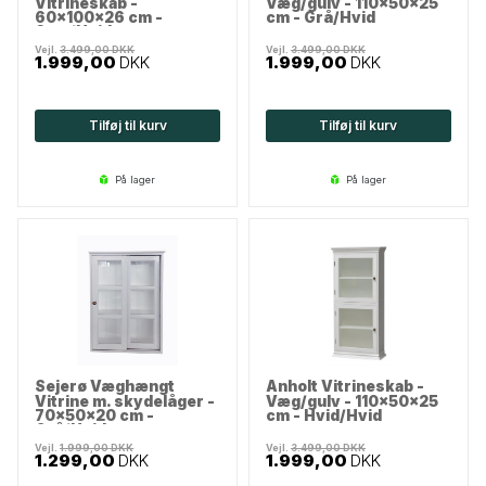
Vitrineskab -
Væg/gulv - 110x50x25
60x100x26 cm -
cm - Grå/Hvid
Sort/Hvid
Vejl.
3.499,00
DKK
Vejl.
3.499,00
DKK
1.999,00
DKK
1.999,00
DKK
Tilføj til kurv
Tilføj til kurv
på lager
på lager
Sejerø Væghængt
Anholt Vitrineskab -
Vitrine m. skydelåger -
Væg/gulv - 110x50x25
70x50x20 cm -
cm - Hvid/Hvid
Grå/Hvid
Vejl.
1.999,00
DKK
Vejl.
3.499,00
DKK
1.299,00
DKK
1.999,00
DKK