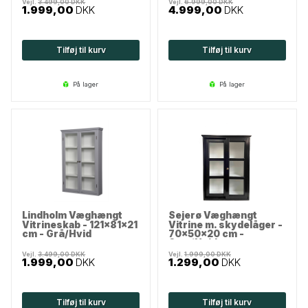
Vejl.
3.499,00
DKK
Vejl.
6.999,00
DKK
1.999,00
DKK
4.999,00
DKK
Tilføj til kurv
Tilføj til kurv
på lager
på lager
Lindholm Væghængt
Sejerø Væghængt
Vitrineskab - 121x81x21
Vitrine m. skydelåger -
cm - Grå/Hvid
70x50x20 cm -
Sort/Hvid
Vejl.
3.499,00
DKK
Vejl.
1.999,00
DKK
1.999,00
DKK
1.299,00
DKK
Tilføj til kurv
Tilføj til kurv