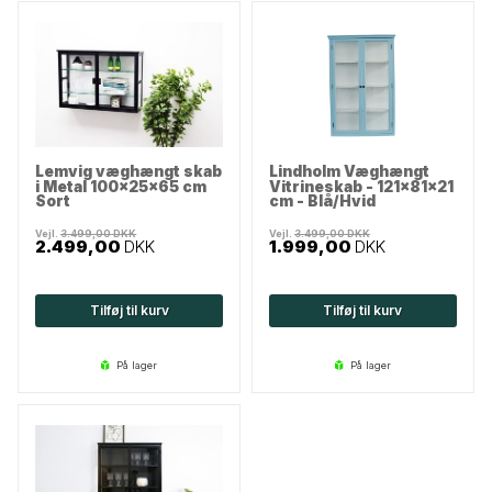
Lemvig væghængt skab
Lindholm Væghængt
i Metal 100x25x65 cm
Vitrineskab - 121x81x21
Sort
cm - Blå/Hvid
Vejl.
3.499,00
DKK
Vejl.
3.499,00
DKK
2.499,00
DKK
1.999,00
DKK
Tilføj til kurv
Tilføj til kurv
på lager
på lager