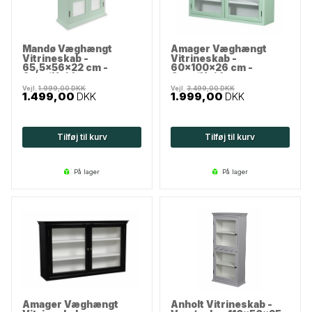
Mandø Væghængt
Amager Væghængt
Vitrineskab -
Vitrineskab -
65,5x56x22 cm -
60x100x26 cm -
Grøn/Hvid
Grøn/Hvid
Vejl.
1.999,00
DKK
Vejl.
3.499,00
DKK
1.499,00
DKK
1.999,00
DKK
Tilføj til kurv
Tilføj til kurv
på lager
på lager
Amager Væghængt
Anholt Vitrineskab -