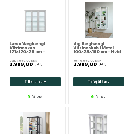
Læsø Væghængt
Vig Væghængt
Vitrineskab -
Vitrineskab i Metal -
121x120x26 cm -
100x25x160 cm - Hvid
Grå/Hvid
Vejl.
4.999,00
DKK
Vejl.
6.999,00
DKK
2.999,00
DKK
3.999,00
DKK
Tilføj til kurv
Tilføj til kurv
på lager
på lager