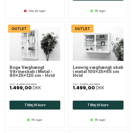
Ikke på lager
på lager
OUTLET
OUTLET
Bogø Væghængt
Lemvig væghængt skab
Vitrineskab i Metal -
i metal 100x25x65 cm
80x25x120 cm - Hvid
Hvid
Vejl.
4.499,00
DKK
Vejl.
3.499,00
DKK
1.499,00
DKK
1.499,00
DKK
Tilføj til kurv
Tilføj til kurv
på lager
på lager