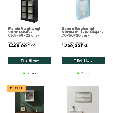
Mandø Væghængt
Sejerø Væghængt
Vitrineskab -
Vitrine m. skydelåger -
65,5x56x22 cm -
70x50x20 cm -
Sort/Hvid
Blå/Hvid
Vejl.
1.999,00
DKK
Vejl.
1.999,00
DKK
1.499,00
DKK
1.299,00
DKK
Tilføj til kurv
Tilføj til kurv
på lager
på lager
OUTLET