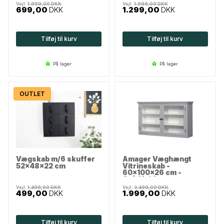
Vejl.
1.999,00
DKK
Vejl.
1.999,00
DKK
699,00
DKK
1.299,00
DKK
Tilføj til kurv
Tilføj til kurv
på lager
på lager
OUTLET
Vægskab m/6 skuffer
Amager Væghængt
52x48x22 cm
Vitrineskab -
60x100x26 cm -
Grå/Hvid
Vejl.
1.499,00
DKK
Vejl.
3.499,00
DKK
499,00
DKK
1.999,00
DKK
Tilføj til kurv
Tilføj til kurv