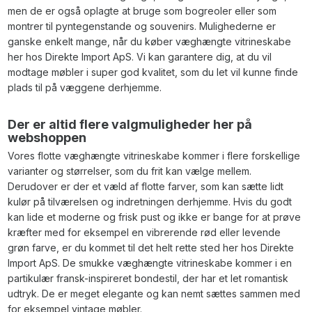
men de er også oplagte at bruge som bogreoler eller som
montrer til pyntegenstande og souvenirs. Mulighederne er
ganske enkelt mange, når du køber væghængte vitrineskabe
her hos Direkte Import ApS. Vi kan garantere dig, at du vil
modtage møbler i super god kvalitet, som du let vil kunne finde
plads til på væggene derhjemme.
Der er altid flere valgmuligheder her på
webshoppen
Vores flotte væghængte vitrineskabe kommer i flere forskellige
varianter og størrelser, som du frit kan vælge mellem.
Derudover er der et væld af flotte farver, som kan sætte lidt
kulør på tilværelsen og indretningen derhjemme. Hvis du godt
kan lide et moderne og frisk pust og ikke er bange for at prøve
kræfter med for eksempel en vibrerende rød eller levende
grøn farve, er du kommet til det helt rette sted her hos Direkte
Import ApS. De smukke væghængte vitrineskabe kommer i en
partikulær fransk-inspireret bondestil, der har et let romantisk
udtryk. De er meget elegante og kan nemt sættes sammen med
for eksempel vintage møbler.