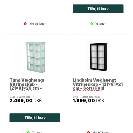
Tilføj til kurv
Ikke på lager
på lager
Tunø Væghængt
Lindholm Væghængt
Vitrineskab -
Vitrineskab - 121x81x21
121x81x26 cm -
cm - Sort/Hvid
Grøn/Hvid
FORUDBESTIL
Vejl.
3.499,00
DKK
Vejl.
3.499,00
DKK
2.499,00
DKK
1.999,00
DKK
Tilføj til kurv
på lager
Ikke på lager