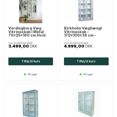
Vordingborg Væg
Birkholm Væghængt
Vitrineskab i Metal
Vitrineskab -
70x25x160 cm Hvid
170x100x38 cm -
Grå/Hvid
Vejl.
5.999,00
DKK
Vejl.
6.999,00
DKK
3.499,00
DKK
4.999,00
DKK
Tilføj til kurv
Tilføj til kurv
på lager
på lager