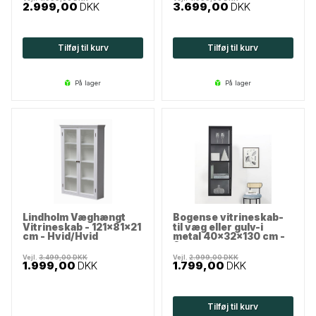
2.999,00
DKK
3.699,00
DKK
Tilføj til kurv
Tilføj til kurv
på lager
på lager
Lindholm Væghængt
Bogense vitrineskab-
Vitrineskab - 121x81x21
til væg eller gulv-i
cm - Hvid/Hvid
metal 40x32x130 cm -
Sort
Vejl.
3.499,00
DKK
Vejl.
2.999,00
DKK
1.999,00
DKK
1.799,00
DKK
Tilføj til kurv