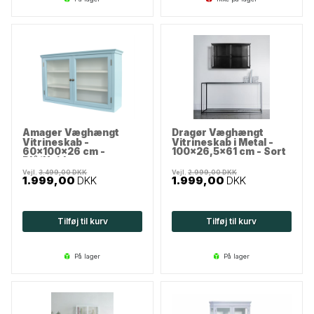
Amager Væghængt
Dragør Væghængt
Vitrineskab -
Vitrineskab i Metal -
60x100x26 cm -
100x26,5x61 cm - Sort
Blå/Hvid
Vejl.
3.499,00
DKK
Vejl.
2.999,00
DKK
1.999,00
DKK
1.999,00
DKK
Tilføj til kurv
Tilføj til kurv
på lager
på lager