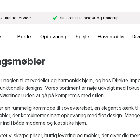
øj kundeservice
Butikker i Helsingør og Ballerup
e
Borde
Opbevaring
Spejle
Havemøbler
Div
ngsmøbler
 nøglen til et ryddeligt og harmonisk hjem, og hos Direkte Imp
unktionelle designs. Vores sortiment er nøje udvalgt med fokus 
sløsninger uden at gå på kompromis med stilen.
en rummelig kommode til soveværelset, en elegant skænk til stuen,
møbler, der kombinerer smart opbevaring med flot design. Mange
r ind i både moderne og klassiske hjem.
rer vi skarpe priser, hurtig levering og møbler, der giver dig me