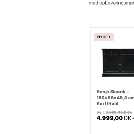
med opbevaringsmøbl
NYHED
Senja Skænk –
160x86x49,8 cm
Sort/Hvid
Vejl.
7.999,00
DKK
4.999,00
DK