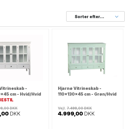
Sorter efter...
Vitrineskab -
Hjarnø Vitrineskab -
x45 cm - Hvid/Hvid
110x130x45 cm - Grøn/Hvid
ESTIL
99,00
DKK
Vejl.
7.499,00
DKK
,00
DKK
4.999,00
DKK