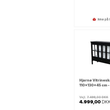
Ikke på 
Hjarnø Vitrinesk
110x130x45 cm -
Vejl.
7.499,00
DKK
4.999,00
DK