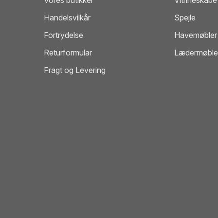
Vores butikker
Vitrineskabe
Handelsvilkår
Spejle
Fortrydelse
Havemøbler
Returformular
Lædermøble
Fragt og Levering