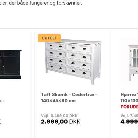
er, der både fungerer og forskønner.
OUTLET
Taff Skænk - Cedertræ -
Hjarnø 
 –
140x45x90 cm
110x130
FORUDB
Vejl.
6.499,00
DKK
Vejl.
7.4
K
2.999,00
DKK
4.999