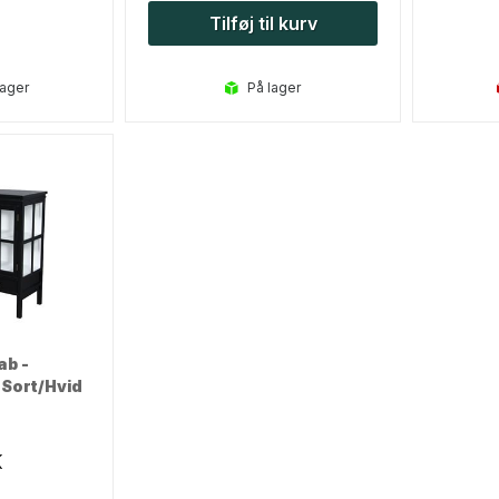
Tilføj til kurv
lager
på lager
ab -
 Sort/Hvid
K