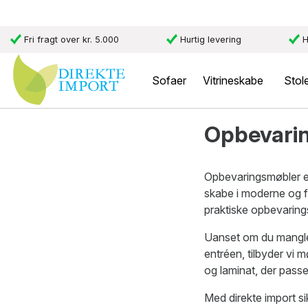
Fri fragt over kr. 5.000
Hurtig levering
H
Sofaer
Vitrineskabe
Stol
Opbevari
Opbevaringsmøbler er
skabe i moderne og f
praktiske opbevaring
Uanset om du mangler 
entréen, tilbyder vi 
og laminat, der passe
Med direkte import sik