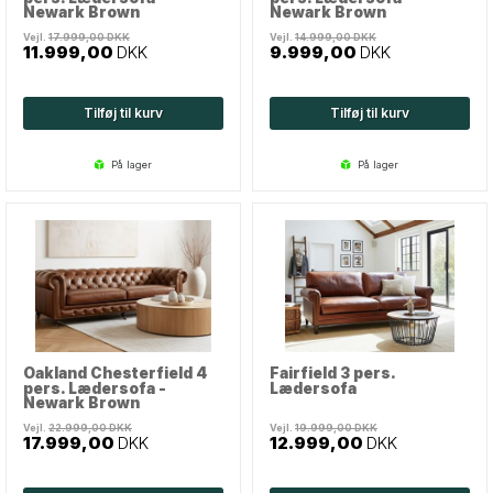
Newark Brown
Newark Brown
Vejl.
17.999,00
DKK
Vejl.
14.999,00
DKK
11.999,00
DKK
9.999,00
DKK
Tilføj til kurv
Tilføj til kurv
på lager
på lager
Oakland Chesterfield 4
Fairfield 3 pers.
pers. Lædersofa -
Lædersofa
Newark Brown
Vejl.
22.999,00
DKK
Vejl.
19.999,00
DKK
17.999,00
DKK
12.999,00
DKK