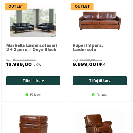
OUTLET
OUTLET
Marbella Lædersofasæt
Rupert 3 pers.
2 + 3 pers. - Onyx Black
Lædersofa
Vejl.
35.998,00
DKK
Vejl.
19.999,00
DKK
16.999,00
DKK
9.999,00
DKK
Tilføj til kurv
Tilføj til kurv
på lager
på lager