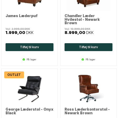
James Læderpuf
Chandler Læder
Hvilestol - Newark
Brown
Vejl.
2.999,00
DKK
Vejl.
10.999,00
DKK
1.999,00
DKK
8.999,00
DKK
Tilføj til kurv
Tilføj til kurv
på lager
på lager
OUTLET
George Læderstol - Onyx
Ross Læderkontorstol -
Black
Newark Brown