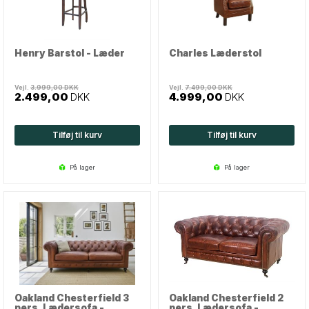
Har du spørgsmål til vores lædermøbler, er du velkommen til at
kontakte vores kundeservice.
Henry Barstol - Læder
Charles Læderstol
Vejl.
3.999,00
DKK
Vejl.
7.499,00
DKK
2.499,00
DKK
4.999,00
DKK
Tilføj til kurv
Tilføj til kurv
på lager
på lager
Oakland Chesterfield 3
Oakland Chesterfield 2
pers. Lædersofa -
pers. Lædersofa -