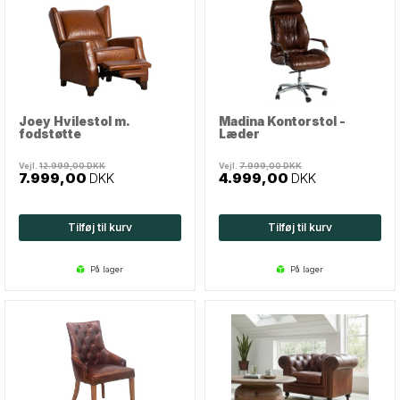
Joey Hvilestol m.
Madina Kontorstol -
fodstøtte
Læder
Vejl.
12.999,00
DKK
Vejl.
7.999,00
DKK
7.999,00
DKK
4.999,00
DKK
Tilføj til kurv
Tilføj til kurv
på lager
på lager