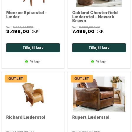
Monroe Spisestol -
Oakland Chesterfield
Læder
Læderstol - Newark
Brown
Vejl.
5.499,00
DKK
Vejl.
9.999,00
DKK
3.499,00
DKK
7.499,00
DKK
Tilføj til kurv
Tilføj til kurv
på lager
på lager
OUTLET
OUTLET
Richard Læderstol
Rupert Læderstol
Vejl.
14.999,00
DKK
Vejl.
11.999,00
DKK