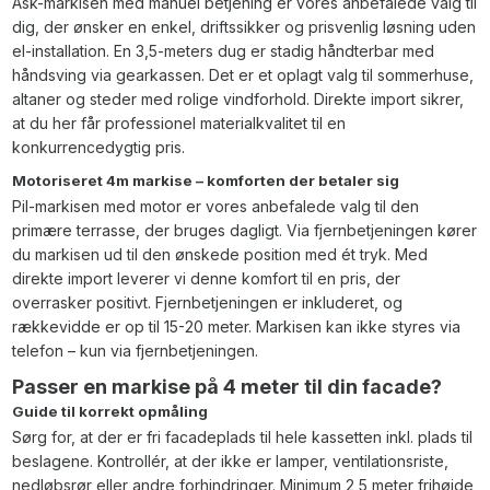
Ask-markisen med manuel betjening er vores anbefalede valg til
dig, der ønsker en enkel, driftssikker og prisvenlig løsning uden
el-installation. En 3,5-meters dug er stadig håndterbar med
håndsving via gearkassen. Det er et oplagt valg til sommerhuse,
altaner og steder med rolige vindforhold. Direkte import sikrer,
at du her får professionel materialkvalitet til en
konkurrencedygtig pris.
Motoriseret 4m markise – komforten der betaler sig
Pil-markisen med motor er vores anbefalede valg til den
primære terrasse, der bruges dagligt. Via fjernbetjeningen kører
du markisen ud til den ønskede position med ét tryk. Med
direkte import leverer vi denne komfort til en pris, der
overrasker positivt. Fjernbetjeningen er inkluderet, og
rækkevidde er op til 15-20 meter. Markisen kan ikke styres via
telefon – kun via fjernbetjeningen.
Passer en markise på 4 meter til din facade?
Guide til korrekt opmåling
Sørg for, at der er fri facadeplads til hele kassetten inkl. plads til
beslagene. Kontrollér, at der ikke er lamper, ventilationsriste,
nedløbsrør eller andre forhindringer. Minimum 2,5 meter frihøjde