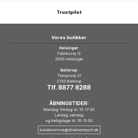
prismæssigt et trin op.
Trustpilot
Vores butikker
Helsingør
:
Fabriksvej 12
3000 Helsingør
Ballerup
:
Tempovej 31
2750 Ballerup
Tlf. 8877 8288
ÅBNINGSTIDER:
Mandag-fredag: kl. 10-17.30
Lørdag, søndag
og helligdage: kl. 10-15.00
kundeservice@direkteimport.dk