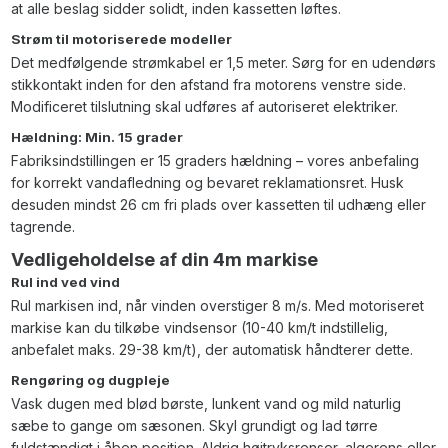
at alle beslag sidder solidt, inden kassetten løftes.
Strøm til motoriserede modeller
Det medfølgende strømkabel er 1,5 meter. Sørg for en udendørs
stikkontakt inden for den afstand fra motorens venstre side.
Modificeret tilslutning skal udføres af autoriseret elektriker.
Hældning: Min. 15 grader
Fabriksindstillingen er 15 graders hældning – vores anbefaling
for korrekt vandafledning og bevaret reklamationsret. Husk
desuden mindst 26 cm fri plads over kassetten til udhæng eller
tagrende.
Vedligeholdelse af din 4m markise
Rul ind ved vind
Rul markisen ind, når vinden overstiger 8 m/s. Med motoriseret
markise kan du tilkøbe vindsensor (10-40 km/t indstillelig,
anbefalet maks. 29-38 km/t), der automatisk håndterer dette.
Rengøring og dugpleje
Vask dugen med blød børste, lunkent vand og mild naturlig
sæbe to gange om sæsonen. Skyl grundigt og lad tørre
fuldstændigt i åben position. Aldrig højtryksrenser, algerens eller