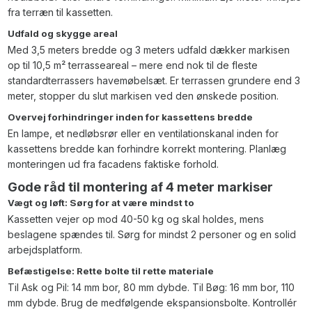
fra terræn til kassetten.
Udfald og skygge areal
Med 3,5 meters bredde og 3 meters udfald dækker markisen
op til 10,5 m² terrasseareal – mere end nok til de fleste
standardterrassers havemøbelsæt. Er terrassen grundere end 3
meter, stopper du slut markisen ved den ønskede position.
Overvej forhindringer inden for kassettens bredde
En lampe, et nedløbsrør eller en ventilationskanal inden for
kassettens bredde kan forhindre korrekt montering. Planlæg
monteringen ud fra facadens faktiske forhold.
Gode råd til montering af 4 meter markiser
Vægt og løft: Sørg for at være mindst to
Kassetten vejer op mod 40-50 kg og skal holdes, mens
beslagene spændes til. Sørg for mindst 2 personer og en solid
arbejdsplatform.
Befæstigelse: Rette bolte til rette materiale
Til Ask og Pil: 14 mm bor, 80 mm dybde. Til Bøg: 16 mm bor, 110
mm dybde. Brug de medfølgende ekspansionsbolte. Kontrollér