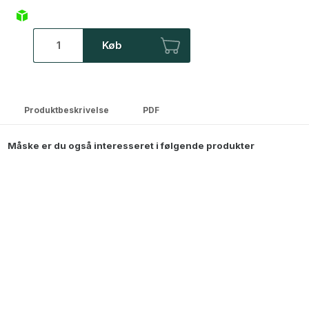
Køb
Produktbeskrivelse
PDF
Måske er du også interesseret i følgende produkter
BESTSELLER
Pil markise, m/motor, beige/hvid, 4,8 x 3,0 m
3.999,00
DKK