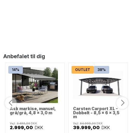
Tillæg for kranlevering uden for vores hovedområde
800,00
DKK
Anbefalet til dig
14%
OUTLET
38%
Ask markise, manuel,
Carsten Carport XL -
grå/grå, 4,8 x 3,0 m
Dobbelt - 8,5 x 6 x 3,5
m
Vejl.
3.499,00
DKK
Vejl.
64.999,00
DKK
2.999,00
DKK
39.999,00
DKK