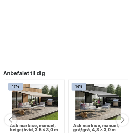
2.999,00
DKK
Pil markise,m/motor, beige/hvid, 3,5 x 3,0 m
2.999,00
DKK
Anbefalet til dig
17%
14%
Ask markise, manuel,
Ask markise, manuel,
beige/hvid, 3,5 x 3,0 m
grå/grå, 4,8 x 3,0 m