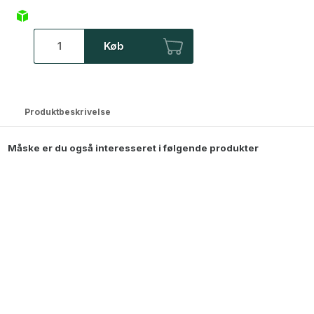
Køb
Produktbeskrivelse
Måske er du også interesseret i følgende produkter
Mandø Væghængt Vitrineskab - 65,5x56x22 cm - Sort/Hvid
1.499,00
DKK