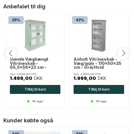
Anbefalet til dig
25%
43%
Mandø Væghængt
Anholt Vitrineskab -
Vitrineskab -
Væg/gulv - 110x50x25
65,5x56x22 cm -
cm - Grå/Hvid
Grøn/Hvid
Vejl.
1.999,00
DKK
Vejl.
3.499,00
DKK
1.499,00
DKK
1.999,00
DKK
Tilføj til kurv
Tilføj til kurv
på lager
på lager
Kunder købte også
34%
33%