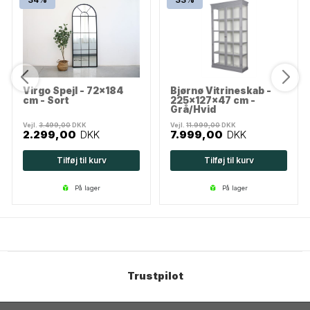
Virgo Spejl - 72x184
Bjørnø Vitrineskab -
cm - Sort
225x127x47 cm -
Grå/Hvid
Vejl.
3.499,00
DKK
Vejl.
11.999,00
DKK
2.299,00
DKK
7.999,00
DKK
Tilføj til kurv
Tilføj til kurv
på lager
på lager
Trustpilot