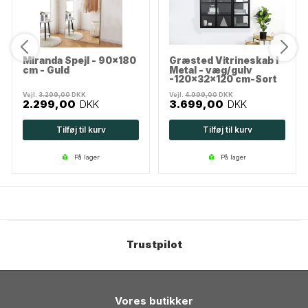
Miranda Spejl - 90x180
Græsted Vitrineskab i
cm - Guld
Metal - væg/gulv
-120x32x120 cm-Sort
Vejl.
3.299,00
DKK
Vejl.
4.999,00
DKK
2.299,00
DKK
3.699,00
DKK
Tilføj til kurv
Tilføj til kurv
på lager
på lager
Trustpilot
Vores butikker