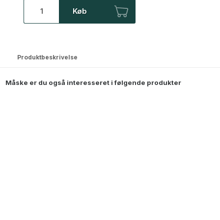
Køb
Produktbeskrivelse
Måske er du også interesseret i følgende produkter
Miranda Spejl - 80x170 cm - Sort
1.999,00
DKK