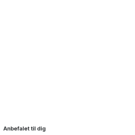
Callisto Ovalt Spejl - 60x120 cm - Guld
999,00
DKK
OUTLET
Callisto Ovalt Spejl - 60x120 cm - Børstet Aluminium
699,00
DKK
Anbefalet til dig