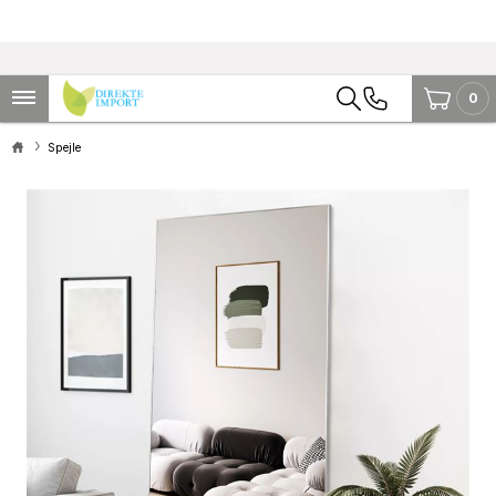
0
Spejle