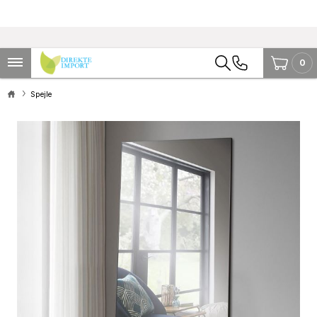
0
Spejle