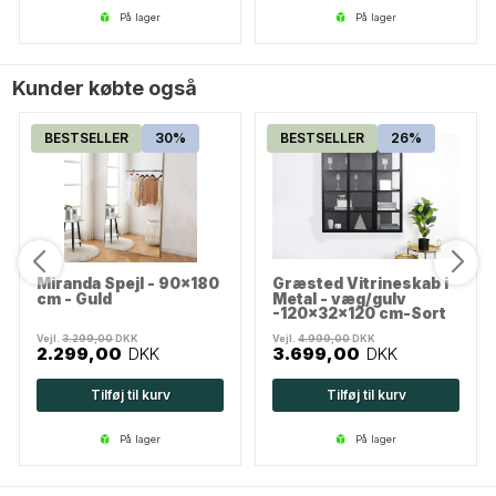
på lager
på lager
Kunder købte også
BESTSELLER
30%
BESTSELLER
26%
Miranda Spejl - 90x180
Græsted Vitrineskab i
cm - Guld
Metal - væg/gulv
-120x32x120 cm-Sort
Vejl.
3.299,00
DKK
Vejl.
4.999,00
DKK
2.299,00
DKK
3.699,00
DKK
Tilføj til kurv
Tilføj til kurv
på lager
på lager