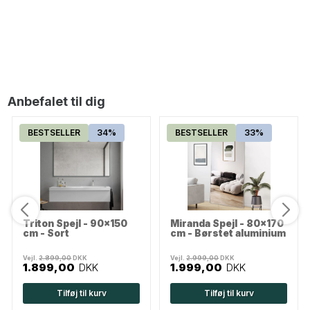
Saturn Organisk Spejl - 60x155 cm
1.099,00
DKK
Anbefalet til dig
BESTSELLER
34%
BESTSELLER
33%
Triton Spejl - 90x150
Miranda Spejl - 80x170
cm - Sort
cm - Børstet aluminium
Vejl.
2.899,00
DKK
Vejl.
2.999,00
DKK
1.899,00
DKK
1.999,00
DKK
Tilføj til kurv
Tilføj til kurv