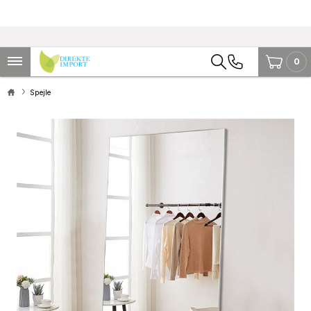
0
Spejle