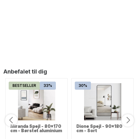
Mars Rundt Spejl - Ø 60 cm - med LED
1.299,00
DKK
Anbefalet til dig
BESTSELLER
33%
30%
Miranda Spejl - 80x170
Dione Spejl - 90x180
cm - Børstet aluminium
cm - Sort