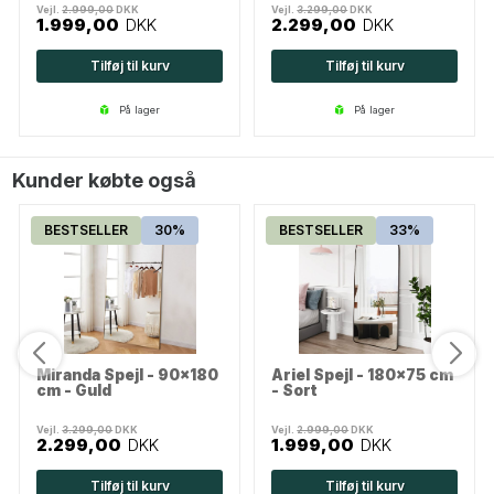
Vejl.
2.999,00
DKK
Vejl.
3.299,00
DKK
1.999,00
DKK
2.299,00
DKK
Tilføj til kurv
Tilføj til kurv
på lager
på lager
Kunder købte også
BESTSELLER
30%
BESTSELLER
33%
Miranda Spejl - 90x180
Ariel Spejl - 180x75 cm
cm - Guld
- Sort
Vejl.
3.299,00
DKK
Vejl.
2.999,00
DKK
2.299,00
DKK
1.999,00
DKK
Tilføj til kurv
Tilføj til kurv