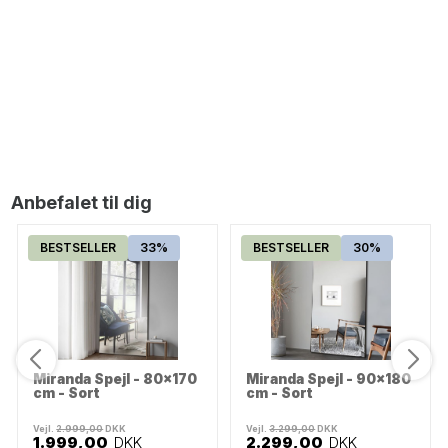
BESTSELLER
Saturn Organisk Spejl - 60x155 cm
1.099,00
DKK
Anbefalet til dig
BESTSELLER
33%
BESTSELLER
30%
Miranda Spejl - 80x170
Miranda Spejl - 90x180
cm - Sort
cm - Sort
Vejl.
2.999,00
DKK
Vejl.
3.299,00
DKK
1.999,00
DKK
2.299,00
DKK