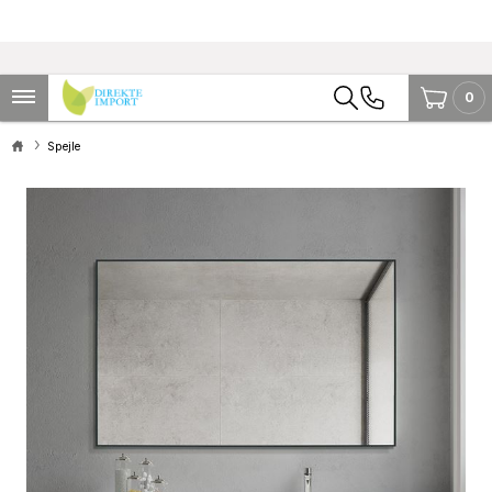
0
Spejle