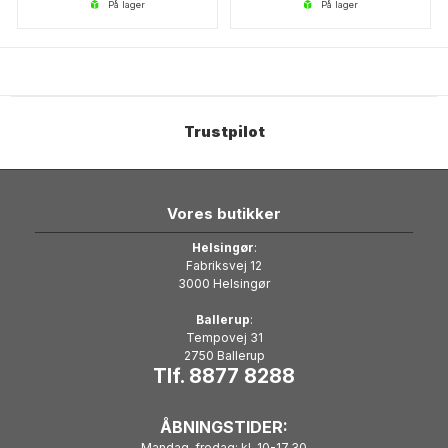
på lager
på lager
Trustpilot
Vores butikker
Helsingør
:
Fabriksvej 12
3000 Helsingør
Ballerup
:
Tempovej 31
2750 Ballerup
Tlf. 8877 8288
ÅBNINGSTIDER:
Mandag-fredag: kl. 10-17.30