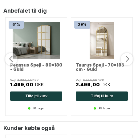
Anbefalet til dig
61%
29%
Pegasus Spejl - 80x180
Taurus Spejl - 70x185
- Guld
cm - Guld
Vejl.
3.799,00
DKK
Vejl.
3.499,00
DKK
1.499,00
DKK
2.499,00
DKK
Tilføj til kurv
Tilføj til kurv
på lager
på lager
Kunder købte også