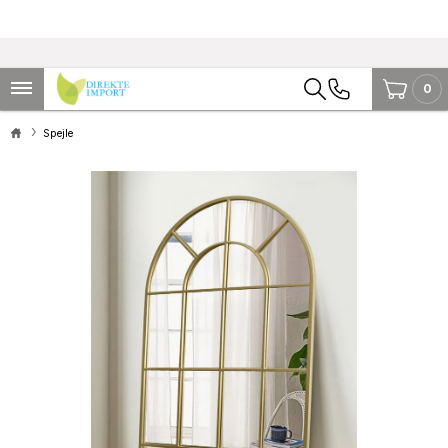
0
Spejle