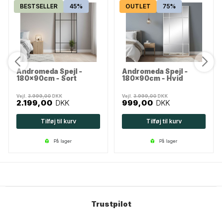
BESTSELLER
45%
OUTLET
75%
Andromeda Spejl -
Andromeda Spejl -
180x90cm - Sort
180x90cm - Hvid
Vejl.
3.999,00
DKK
Vejl.
3.999,00
DKK
2.199,00
DKK
999,00
DKK
Tilføj til kurv
Tilføj til kurv
på lager
på lager
Trustpilot