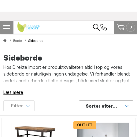
0
Borde
Sideborde
Sideborde
Hos Direkte Import er produktkvaliteten altid i top og vores
sideborde er naturligvis ingen undtagelse. Vi forhandler blandt
andet anretterborde i flotte designs, både med skuffer og hjul.
Kunne du tænke dig en elegant og rummelig skænk til dine
Læs mere
småtterier eller måske et stilfuldt sofabord, fører vi også flere
smarte varianter på denne side. Vi kan tilbyde sideborde i
Filter
Sorter efter...
blandt andet elmetræ og cedertræ og er du til genbrugstræ,
kan du også finde flotte modeller i denne sammenhæng. Uanset
om du er til rustik stil eller et mere moderne look, kan vi
OUTLET
anbefale et kig på vores sortiment nedenfor.