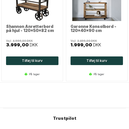
Shannon Anretterbord
Garonne Konsolbord -
på hjul - 120x50x82 cm
120x40x90 cm
Vejl.
4.999,00
DKK
Vejl.
3.499,00
DKK
3.999,00
DKK
1.999,00
DKK
Tilføj til kurv
Tilføj til kurv
på lager
på lager
Trustpilot