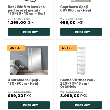
Roskilde Vitrineskab i
Capricorn Spejl -
perforeret metal -
60x160 cm - Hvid
170x90x40 cm - Sort
Vejl.
4.999,00 DKK
Vejl.
2.499,00 DKK
1.299,00
DKK
699,00
DKK
Tilføj til kurv
Tilføj til kurv
OUTLET
OUTLET
Andromeda Spejl -
Gavnø Vitrineskab -
180x90cm - Hvid
220x70x45 cm -
Grå/Hvid
Vejl.
3.999,00 DKK
Vejl.
6.999,00 DKK
999,00
DKK
3.999,00
DKK
Tilføj til kurv
Tilføj til kurv