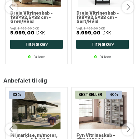
Drejø Vitrineskab -
Drejø Vitrineskab -
198x92,5x38 cm -
198x92,5x38 cm -
Grøn/Hvid
Sort/Hvid
Vejl.
8.499,00
DKK
Vejl.
8.499,00
DKK
5.999,00
DKK
5.999,00
DKK
Tilføj til kurv
Tilføj til kurv
på lager
på lager
Anbefalet til dig
33%
BESTSELLER
40%
Pil markise, m/motor,
Fyn Vitrineskab -