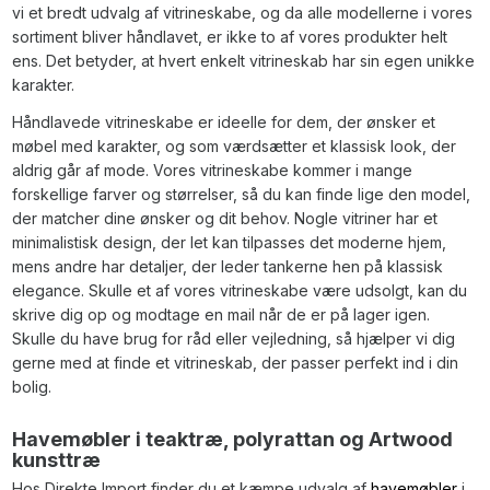
vi et bredt udvalg af vitrineskabe, og da alle modellerne i vores
sortiment bliver håndlavet, er ikke to af vores produkter helt
ens. Det betyder, at hvert enkelt vitrineskab har sin egen unikke
karakter.
Håndlavede vitrineskabe er ideelle for dem, der ønsker et
møbel med karakter, og som værdsætter et klassisk look, der
aldrig går af mode. Vores vitrineskabe kommer i mange
forskellige farver og størrelser, så du kan finde lige den model,
der matcher dine ønsker og dit behov. Nogle vitriner har et
minimalistisk design, der let kan tilpasses det moderne hjem,
mens andre har detaljer, der leder tankerne hen på klassisk
elegance. Skulle et af vores vitrineskabe være udsolgt, kan du
skrive dig op og modtage en mail når de er på lager igen.
Skulle du have brug for råd eller vejledning, så hjælper vi dig
gerne med at finde et vitrineskab, der passer perfekt ind i din
bolig.
Havemøbler i teaktræ, polyrattan og Artwood
kunsttræ
Hos Direkte Import finder du et kæmpe udvalg af
havemøbler
i