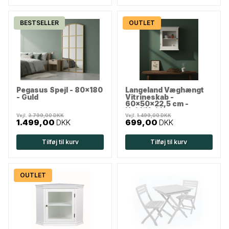
BESTSELLER
OUTLET
Pegasus Spejl - 80x180
Langeland Væghængt
- Guld
Vitrineskab -
60x50x22,5 cm -
Hvid/Hvid
Vejl.
3.799,00 DKK
Vejl.
1.499,00 DKK
1.499,00
DKK
699,00
DKK
Tilføj til kurv
Tilføj til kurv
OUTLET