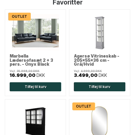
Favoritter
OUTLET
Marbella
Agersø Vitrineskab -
Lædersofasæt 2 + 3
205x55x36 cm -
pers. - Onyx Black
Grå/Hvid
Vejl.
35.998,00 DKK
Vejl.
4.999,00 DKK
16.999,00
DKK
3.499,00
DKK
Tilføj til kurv
Tilføj til kurv
OUTLET