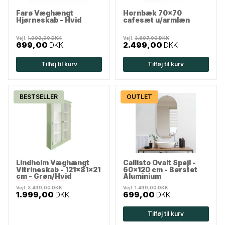
Farø Væghængt
Hornbæk 70x70
Hjørneskab - Hvid
cafesæt u/armlæn
Vejl.
1.999,00 DKK
Vejl.
3.697,00 DKK
699,00
DKK
2.499,00
DKK
Tilføj til kurv
Tilføj til kurv
BESTSELLER
OUTLET
Lindholm Væghængt
Callisto Ovalt Spejl -
Vitrineskab - 121x81x21
60x120 cm - Børstet
cm - Grøn/Hvid
Aluminium
FORUDBESTIL
Vejl.
3.499,00 DKK
Vejl.
1.499,00 DKK
1.999,00
DKK
699,00
DKK
Tilføj til kurv