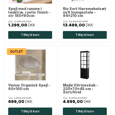
Spejl med ramme i
Rio Sort Havemøbelsæt
teaktræ, rustic finish -
m/6 loungestole -
str 180x90cm
94x210 cm
Vejl.
4.495,00 DKK
Vejl.
24.993,00 DKK
1.299,00
DKK
13.499,00
DKK
Tilføj til kurv
Tilføj til kurv
OUTLET
Venus Organisk Spejl -
Mejlø Vitrineskab -
60x100 cm
220x70x45 cm -
Sort/Hvid
Vejl.
1.999,00 DKK
Vejl.
6.999,00 DKK
699,00
DKK
4.999,00
DKK
Tilføj til kurv
Tilføj til kurv