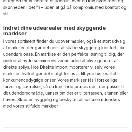
mulighed for at indrette et uderum, hvor du kan nyde roen og
skønheden i det fri – uden at gå på kompromis med komfort og
stil.
Indret dine udearealer med skyggende
markiser
I vores sortiment finder du udover møbler, også et stort udvalg
af
markiser
, der gør det nemt at skabe skygge og komfort i din
udendørs oase. En markise er den perfekte løsning til dig, der
ønsker at nyde sommerens varme uden at blive generet af
direkte sollys. Hos Direkte Import importerer vi selv vores
markiser, hvilket gør det muligt for os at tilbyde høj kvalitet til
konkurrencedygtige priser. Vores markiser fås i forskellige
farver og størrelser, så du kan finde præcis den, der passer til
dit udendørsområde, uanset om det er til terrassen, altanen eller
haven. Skab en hyggelig og beskyttet atmosfære udendørs
med vores stilfulde markiser.