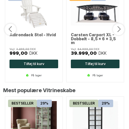
Adirondack Stol - Hvid
Carsten Carport XL -
Dobbelt - 8,5 x 6 x 3,5
m
Vejl.
3.499,00
DKK
Vejl.
64.999,00
DKK
999,00
DKK
39.999,00
DKK
Tilføj til kurv
Tilføj til kurv
på lager
på lager
Mest populære Vitrineskabe
BESTSELLER
29%
BESTSELLER
29%