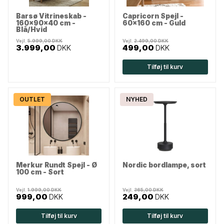
Barsø Vitrineskab -
Capricorn Spejl -
160x90x40 cm -
60x160 cm - Guld
Blå/Hvid
Vejl.
5.999,00 DKK
Vejl.
2.499,00 DKK
3.999,00
DKK
499,00
DKK
Tilføj til kurv
OUTLET
NYHED
Merkur Rundt Spejl - Ø
Nordic bordlampe, sort
100 cm - Sort
Vejl.
1.999,00 DKK
Vejl.
365,00 DKK
999,00
DKK
249,00
DKK
Tilføj til kurv
Tilføj til kurv