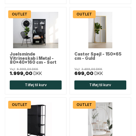
OUTLET
OUTLET
Juelsminde
Castor Spejl - 150x65
Vitrineskab i Metal -
cm - Guld
80x40x160 cm - Sort
Vejl.
6.999,00 DKK
Vejl.
3.499,00 DKK
1.999,00
DKK
699,00
DKK
Tilføj til kurv
Tilføj til kurv
OUTLET
OUTLET