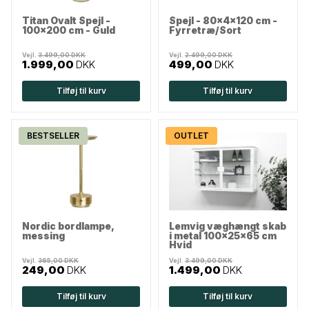
Titan Ovalt Spejl -
Spejl - 80x4x120 cm -
100x200 cm - Guld
Fyrretræ/Sort
Vejl.
3.499,00 DKK
Vejl.
2.499,00 DKK
1.999,00
DKK
499,00
DKK
Tilføj til kurv
Tilføj til kurv
BESTSELLER
OUTLET
Nordic bordlampe,
Lemvig væghængt skab
messing
i metal 100x25x65 cm
Hvid
Vejl.
365,00 DKK
Vejl.
3.499,00 DKK
249,00
DKK
1.499,00
DKK
Tilføj til kurv
Tilføj til kurv