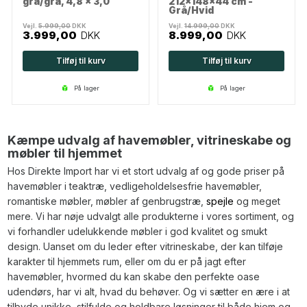
grå/grå, 4,8 x 3,0
212x148x44 cm -
Grå/Hvid
Vejl.
5.999,00
DKK
Vejl.
14.999,00
DKK
3.999,00
DKK
8.999,00
DKK
Tilføj til kurv
Tilføj til kurv
på lager
på lager
Kæmpe udvalg af havemøbler, vitrineskabe og
møbler til hjemmet
Hos Direkte Import har vi et stort udvalg af og gode priser på
havemøbler i teaktræ, vedligeholdelsesfrie havemøbler,
romantiske møbler, møbler af genbrugstræ,
spejle
og meget
mere. Vi har nøje udvalgt alle produkterne i vores sortiment, og
vi forhandler udelukkende møbler i god kvalitet og smukt
design. Uanset om du leder efter vitrineskabe, der kan tilføje
karakter til hjemmets rum, eller om du er på jagt efter
havemøbler, hvormed du kan skabe den perfekte oase
udendørs, har vi alt, hvad du behøver. Og vi sætter en ære i at
tilbyde unikke, stilfulde og holdbare løsninger til både hjem og