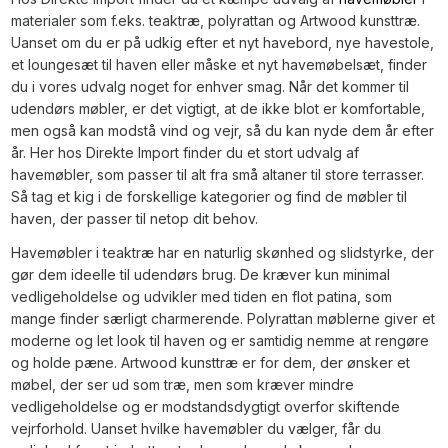
materialer som f.eks. teaktræ, polyrattan og Artwood kunsttræ.
Uanset om du er på udkig efter et nyt havebord, nye havestole,
et loungesæt til haven eller måske et nyt havemøbelsæt, finder
du i vores udvalg noget for enhver smag. Når det kommer til
udendørs møbler, er det vigtigt, at de ikke blot er komfortable,
men også kan modstå vind og vejr, så du kan nyde dem år efter
år. Her hos Direkte Import finder du et stort udvalg af
havemøbler, som passer til alt fra små altaner til store terrasser.
Så tag et kig i de forskellige kategorier og find de møbler til
haven, der passer til netop dit behov.
Havemøbler i teaktræ har en naturlig skønhed og slidstyrke, der
gør dem ideelle til udendørs brug. De kræver kun minimal
vedligeholdelse og udvikler med tiden en flot patina, som
mange finder særligt charmerende. Polyrattan møblerne giver et
moderne og let look til haven og er samtidig nemme at rengøre
og holde pæne. Artwood kunsttræ er for dem, der ønsker et
møbel, der ser ud som træ, men som kræver mindre
vedligeholdelse og er modstandsdygtigt overfor skiftende
vejrforhold. Uanset hvilke havemøbler du vælger, får du