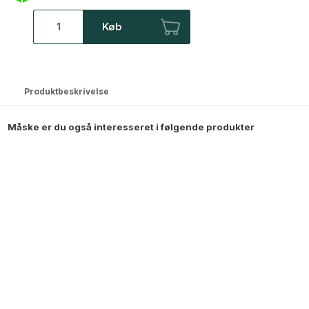
Køb
Produktbeskrivelse
Måske er du også interesseret i følgende produkter
BESTSELLER
Skælskør Vitrineskab i metal - 119,5x40x212 cm - Sort
6.499,00
DKK
BESTSELLER