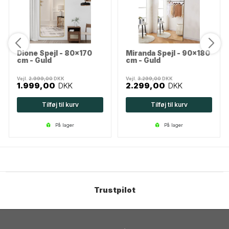
Dione Spejl - 80x170
Miranda Spejl - 90x180
cm - Guld
cm - Guld
Vejl.
2.999,00
DKK
Vejl.
3.299,00
DKK
1.999,00
DKK
2.299,00
DKK
Tilføj til kurv
Tilføj til kurv
på lager
på lager
Trustpilot