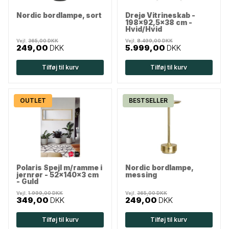
Nordic bordlampe, sort
Drejø Vitrineskab -
198x92,5x38 cm -
Hvid/Hvid
Vejl.
365,00 DKK
Vejl.
8.499,00 DKK
249,00
DKK
5.999,00
DKK
Tilføj til kurv
Tilføj til kurv
OUTLET
BESTSELLER
Polaris Spejl m/ramme i
Nordic bordlampe,
jernrør - 52x140x3 cm
messing
- Guld
Vejl.
1.999,00 DKK
Vejl.
365,00 DKK
349,00
DKK
249,00
DKK
Tilføj til kurv
Tilføj til kurv