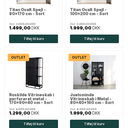
Titan Ovalt Spejl -
Titan Ovalt Spejl -
80x170 cm - Sort
100x200 cm - Sort
Vejl.
2.999,00 DKK
Vejl.
3.499,00 DKK
1.499,00
DKK
1.999,00
DKK
Tilføj til kurv
Tilføj til kurv
OUTLET
OUTLET
Roskilde Vitrineskab i
Juelsminde
perforeret metal -
Vitrineskab i Metal -
170x90x40 cm - Sort
80x40x160 cm - Sort
Vejl.
4.999,00 DKK
Vejl.
6.999,00 DKK
1.299,00
DKK
1.999,00
DKK
Tilføj til kurv
Tilføj til kurv