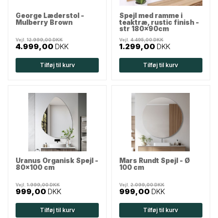
George Læderstol -
Spejl med ramme i
Mulberry Brown
teaktræ, rustic finish -
str 180x90cm
Vejl.
12.999,00 DKK
Vejl.
4.495,00 DKK
4.999,00
DKK
1.299,00
DKK
Tilføj til kurv
Tilføj til kurv
Uranus Organisk Spejl -
Mars Rundt Spejl - Ø
80x100 cm
100 cm
Vejl.
1.999,00 DKK
Vejl.
2.099,00 DKK
999,00
DKK
999,00
DKK
Tilføj til kurv
Tilføj til kurv