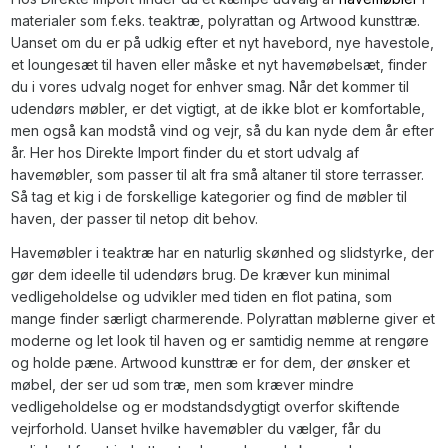
materialer som f.eks. teaktræ, polyrattan og Artwood kunsttræ.
Uanset om du er på udkig efter et nyt havebord, nye havestole,
et loungesæt til haven eller måske et nyt havemøbelsæt, finder
du i vores udvalg noget for enhver smag. Når det kommer til
udendørs møbler, er det vigtigt, at de ikke blot er komfortable,
men også kan modstå vind og vejr, så du kan nyde dem år efter
år. Her hos Direkte Import finder du et stort udvalg af
havemøbler, som passer til alt fra små altaner til store terrasser.
Så tag et kig i de forskellige kategorier og find de møbler til
haven, der passer til netop dit behov.
Havemøbler i teaktræ har en naturlig skønhed og slidstyrke, der
gør dem ideelle til udendørs brug. De kræver kun minimal
vedligeholdelse og udvikler med tiden en flot patina, som
mange finder særligt charmerende. Polyrattan møblerne giver et
moderne og let look til haven og er samtidig nemme at rengøre
og holde pæne. Artwood kunsttræ er for dem, der ønsker et
møbel, der ser ud som træ, men som kræver mindre
vedligeholdelse og er modstandsdygtigt overfor skiftende
vejrforhold. Uanset hvilke havemøbler du vælger, får du