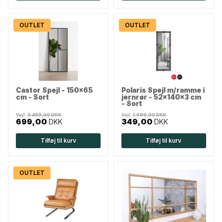
OUTLET
OUTLET
Castor Spejl - 150x65
Polaris Spejl m/ramme i
cm - Sort
jernrør - 52x140x3 cm
- Sort
Vejl.
3.499,00 DKK
Vejl.
1.999,00 DKK
699,00
DKK
349,00
DKK
Tilføj til kurv
Tilføj til kurv
OUTLET