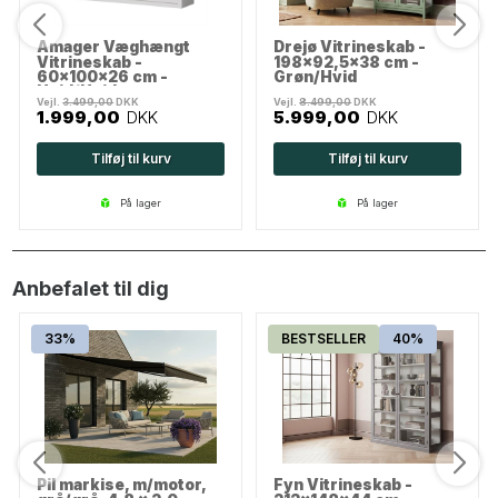
Amager Væghængt
Drejø Vitrineskab -
Vitrineskab -
198x92,5x38 cm -
60x100x26 cm -
Grøn/Hvid
Hvid/Hvid
Vejl.
3.499,00
DKK
Vejl.
8.499,00
DKK
1.999,00
DKK
5.999,00
DKK
Tilføj til kurv
Tilføj til kurv
på lager
på lager
Anbefalet til dig
33%
BESTSELLER
40%
Pil markise, m/motor,
Fyn Vitrineskab -