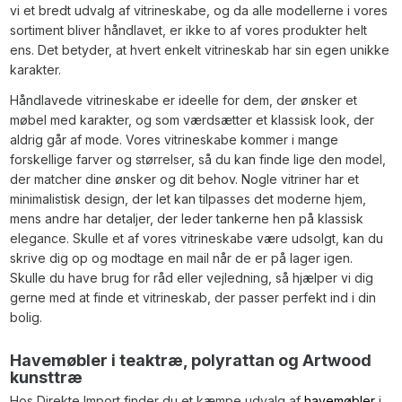
vi et bredt udvalg af vitrineskabe, og da alle modellerne i vores
sortiment bliver håndlavet, er ikke to af vores produkter helt
ens. Det betyder, at hvert enkelt vitrineskab har sin egen unikke
karakter.
Håndlavede vitrineskabe er ideelle for dem, der ønsker et
møbel med karakter, og som værdsætter et klassisk look, der
aldrig går af mode. Vores vitrineskabe kommer i mange
forskellige farver og størrelser, så du kan finde lige den model,
der matcher dine ønsker og dit behov. Nogle vitriner har et
minimalistisk design, der let kan tilpasses det moderne hjem,
mens andre har detaljer, der leder tankerne hen på klassisk
elegance. Skulle et af vores vitrineskabe være udsolgt, kan du
skrive dig op og modtage en mail når de er på lager igen.
Skulle du have brug for råd eller vejledning, så hjælper vi dig
gerne med at finde et vitrineskab, der passer perfekt ind i din
bolig.
Havemøbler i teaktræ, polyrattan og Artwood
kunsttræ
Hos Direkte Import finder du et kæmpe udvalg af
havemøbler
i