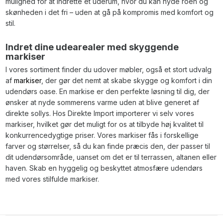
mulighed for at indrette et uderum, hvor du kan nyde roen og
skønheden i det fri – uden at gå på kompromis med komfort og
stil.
Indret dine udearealer med skyggende
markiser
I vores sortiment finder du udover møbler, også et stort udvalg
af
markiser
, der gør det nemt at skabe skygge og komfort i din
udendørs oase. En markise er den perfekte løsning til dig, der
ønsker at nyde sommerens varme uden at blive generet af
direkte sollys. Hos Direkte Import importerer vi selv vores
markiser, hvilket gør det muligt for os at tilbyde høj kvalitet til
konkurrencedygtige priser. Vores markiser fås i forskellige
farver og størrelser, så du kan finde præcis den, der passer til
dit udendørsområde, uanset om det er til terrassen, altanen eller
haven. Skab en hyggelig og beskyttet atmosfære udendørs
med vores stilfulde markiser.