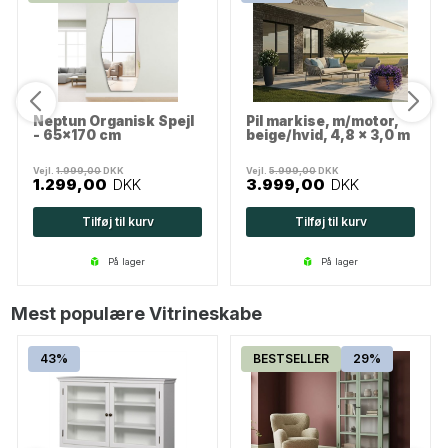
Neptun Organisk Spejl
Pil markise, m/motor,
- 65x170 cm
beige/hvid, 4,8 x 3,0 m
Vejl.
1.999,00
DKK
Vejl.
5.999,00
DKK
1.299,00
DKK
3.999,00
DKK
Tilføj til kurv
Tilføj til kurv
på lager
på lager
Mest populære Vitrineskabe
43%
BESTSELLER
29%