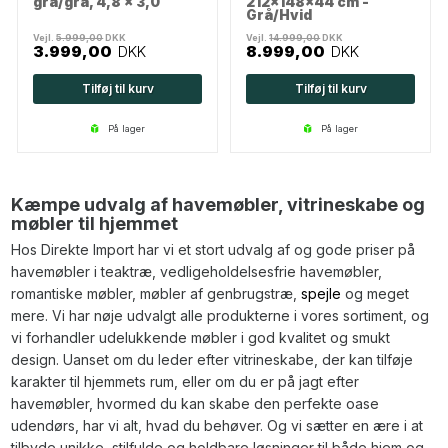
grå/grå, 4,8 x 3,0
212x148x44 cm -
Grå/Hvid
Vejl.
5.999,00
DKK
Vejl.
14.999,00
DKK
3.999,00
DKK
8.999,00
DKK
Tilføj til kurv
Tilføj til kurv
på lager
på lager
Kæmpe udvalg af havemøbler, vitrineskabe og
møbler til hjemmet
Hos Direkte Import har vi et stort udvalg af og gode priser på
havemøbler i teaktræ, vedligeholdelsesfrie havemøbler,
romantiske møbler, møbler af genbrugstræ,
spejle
og meget
mere. Vi har nøje udvalgt alle produkterne i vores sortiment, og
vi forhandler udelukkende møbler i god kvalitet og smukt
design. Uanset om du leder efter vitrineskabe, der kan tilføje
karakter til hjemmets rum, eller om du er på jagt efter
havemøbler, hvormed du kan skabe den perfekte oase
udendørs, har vi alt, hvad du behøver. Og vi sætter en ære i at
tilbyde unikke, stilfulde og holdbare løsninger til både hjem og