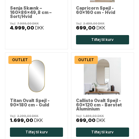
Senja Skænk –
Capricorn Spejl -
160x86x49,8 cm –
60x160 cm - Hvid
Sort/Hvid
Vejl.
7.999,00 DKK
Vejl.
2.499,00 DKK
4.999,00
DKK
699,00
DKK
Tilføj til kurv
OUTLET
OUTLET
Titan Ovalt Spejl -
Callisto Ovalt Spejl -
90x180 cm - Guld
60x120 cm - Børstet
Aluminium
Vejl.
3.299,00 DKK
Vejl.
1.499,00 DKK
1.699,00
DKK
699,00
DKK
Tilføj til kurv
Tilføj til kurv