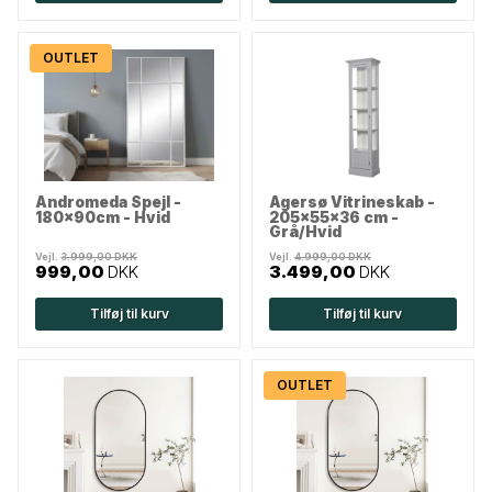
OUTLET
Andromeda Spejl -
Agersø Vitrineskab -
180x90cm - Hvid
205x55x36 cm -
Grå/Hvid
Vejl.
3.999,00 DKK
Vejl.
4.999,00 DKK
999,00
DKK
3.499,00
DKK
Tilføj til kurv
Tilføj til kurv
OUTLET