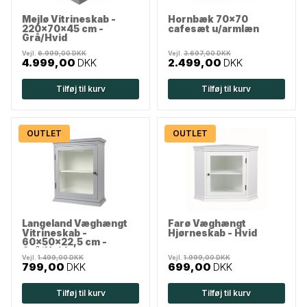
Mejlø Vitrineskab -
Hornbæk 70x70
220x70x45 cm -
cafesæt u/armlæn
Grå/Hvid
Vejl.
6.999,00 DKK
Vejl.
3.697,00 DKK
4.999,00
DKK
2.499,00
DKK
Tilføj til kurv
Tilføj til kurv
OUTLET
OUTLET
Langeland Væghængt
Farø Væghængt
Vitrineskab -
Hjørneskab - Hvid
60x50x22,5 cm -
Grå/Hvid
Vejl.
1.499,00 DKK
Vejl.
1.999,00 DKK
799,00
DKK
699,00
DKK
Tilføj til kurv
Tilføj til kurv