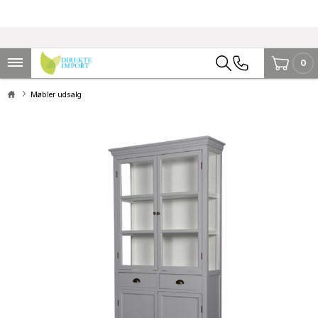
0
Møbler udsalg