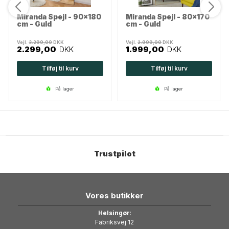
Miranda Spejl - 90x180
Miranda Spejl - 80x170
cm - Guld
cm - Guld
Vejl.
3.299,00
DKK
Vejl.
2.999,00
DKK
2.299,00
DKK
1.999,00
DKK
Tilføj til kurv
Tilføj til kurv
på lager
på lager
Trustpilot
Vores butikker
Helsingør
:
Fabriksvej 12