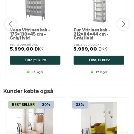
Venø Vitrineskab -
Fur Vitrineskab -
175x130x45 cm -
212x84x44 cm -
Grå/Hvid
Grå/Hvid
Vejl.
8.999,00
DKK
Vejl.
8.999,00
DKK
5.999,00
DKK
5.999,00
DKK
Tilføj til kurv
Tilføj til kurv
på lager
på lager
Kunder købte også
BESTSELLER
30%
33%