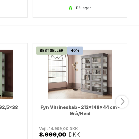
på lager
BESTSELLER
40%
x92,5x38
Fyn Vitrineskab - 212x148x44 cm -
Grå/Hvid
Vejl.
14.999,00
DKK
8.999,00
DKK