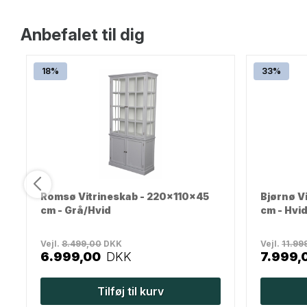
Anbefalet til dig
18%
33%
Romsø Vitrineskab - 220x110x45
Bjørnø V
cm - Grå/Hvid
cm - Hvi
Vejl.
8.499,00
DKK
Vejl.
11.99
6.999,00
DKK
7.999,
Tilføj til kurv