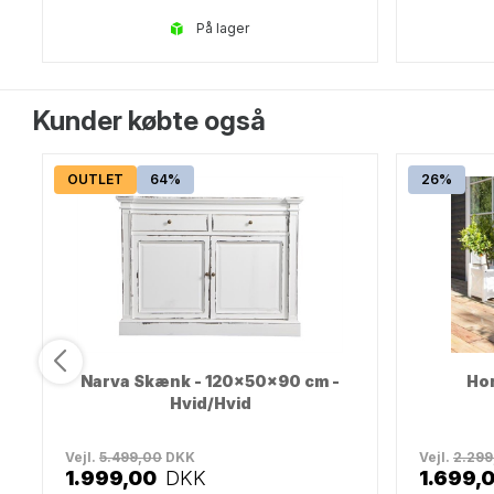
på lager
Kunder købte også
OUTLET
64%
26%
m
Narva Skænk - 120x50x90 cm -
Hor
Hvid/Hvid
Vejl.
5.499,00
DKK
Vejl.
2.299
1.999,00
DKK
1.699,