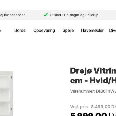
øj kundeservice
Butikker i Helsingør og Ballerup
e
Borde
Opbevaring
Spejle
Havemøbler
Div
Drejø Vitr
cm - Hvid/
Varenummer:
DIB014W
Vejl. pris
8.499,00 D
5.999,00
D