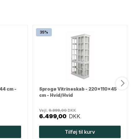
35%
44 cm -
Sprogø Vitrineskab - 220x110x45
cm - Hvid/Hvid
Vejl.
9.999,00
DKK
6.499,00
DKK
Tilføj til kurv