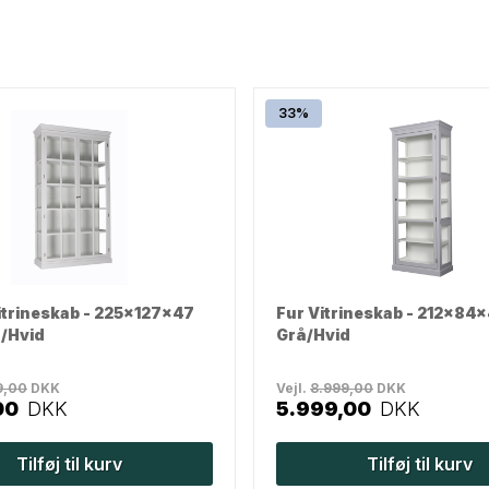
33%
itrineskab - 225x127x47
Fur Vitrineskab - 212x84x
d/Hvid
Grå/Hvid
9,00
DKK
Vejl.
8.999,00
DKK
00
DKK
5.999,00
DKK
Tilføj til kurv
Tilføj til kurv