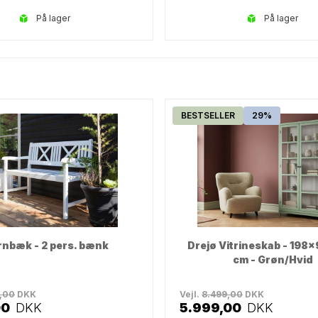
på lager
på lager
BESTSELLER
29%
nbæk - 2 pers. bænk
Drejø Vitrineskab - 198
cm - Grøn/Hvid
,00
DKK
Vejl.
8.499,00
DKK
00
DKK
5.999,00
DKK